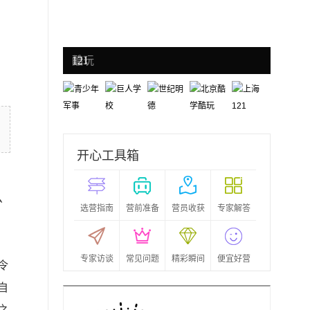
青少年
巨人学
世纪明
北京酷学
上海
军事
校
德
酷玩
121
开心工具箱
么
选营指南
营前准备
营员收获
专家解答
专家访谈
常见问题
精彩瞬间
便宜好营
令
自
之