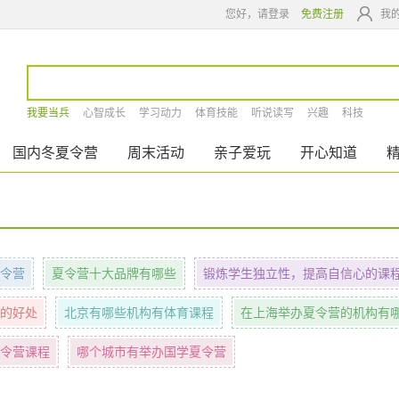
您好，请登录
免费注册
我
我要当兵
心智成长
学习动力
体育技能
听说读写
兴趣
科技
国内冬夏令营
周末活动
亲子爱玩
开心知道
令营
夏令营十大品牌有哪些
锻炼学生独立性，提高自信心的课
的好处
北京有哪些机构有体育课程
在上海举办夏令营的机构有
令营课程
哪个城市有举办国学夏令营