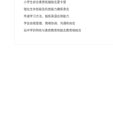
小学生综合素质拓展励志夏令营
强化生存技能及抗挫能力磨练意志
传递学习方法，锻炼英语应用能力
学会自我管理、情绪协调、沟通和自信
玩中学的特色与素质教育和励志教育相结合