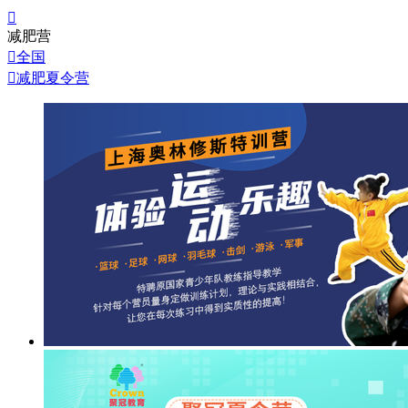

减肥营

全国

减肥夏令营