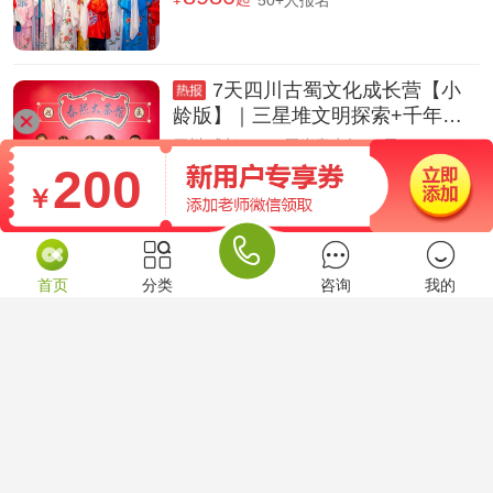
50+人报名
7天四川古蜀文化成长营【小
龄版】｜三星堆文明探索+千年水
利人文+国宝熊猫生态
四川,成都
| 9-12周岁青少年 | 7天
8980
200
¥
起
50+人报名
￥

LATEST NEWS
最新营训
首页
分类
咨询
我的
国学夏令营报名去哪家？好口碑机构汇总
在如今快节奏的生活中，越来越多的家长希望孩子能够通过国学夏令营感受中华传统文化的魅力。孩子们通过国学夏令营不仅能够学到丰富的国学知识，而且还能在传统文化的熏陶中提升自我修养，帮助孩子塑造品格和气质。国学夏令营让孩子们收获知识和快乐，成为更好的自己，那么究竟国学夏令营报名去哪家，下面是好口碑机构汇总，一起去看看吧。
2024-06-25
579

中学生国学夏令营怎么收费？三大机构报价