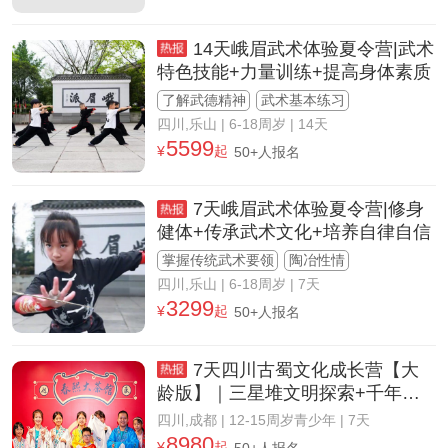
14天峨眉武术体验夏令营|武术
特色技能+力量训练+提高身体素质
了解武德精神
武术基本练习
四川,乐山
| 6-18周岁 | 14天
5599
¥
起
50+人报名
7天峨眉武术体验夏令营|修身
健体+传承武术文化+培养自律自信
掌握传统武术要领
陶冶性情
四川,乐山
| 6-18周岁 | 7天
3299
¥
起
50+人报名
7天四川古蜀文化成长营【大
龄版】｜三星堆文明探索+千年水
利人文+国宝熊猫生态
四川,成都
| 12-15周岁青少年 | 7天
8980
¥
起