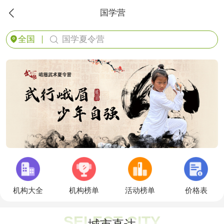

国学营


全国
国学夏令营
机构大全
机构榜单
活动榜单
价格表
SELECT CITY