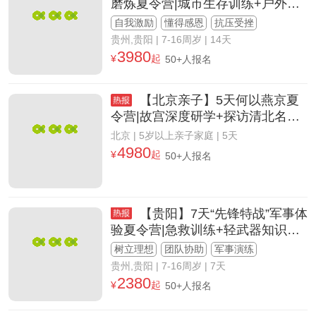
磨炼夏令营|城市生存训练+户外行
军拉练
自我激励
懂得感恩
抗压受挫
贵州,贵阳
| 7-16周岁 | 14天
3980
¥
起
50+人报名
【北京亲子】5天何以燕京夏
令营|故宫深度研学+探访清北名校
+畅玩环球影城
北京
| 5岁以上亲子家庭 | 5天
4980
¥
起
50+人报名
【贵阳】7天“先锋特战”军事体
验夏令营|急救训练+轻武器知识讲
解
树立理想
团队协助
军事演练
贵州,贵阳
| 7-16周岁 | 7天
2380
¥
起
50+人报名