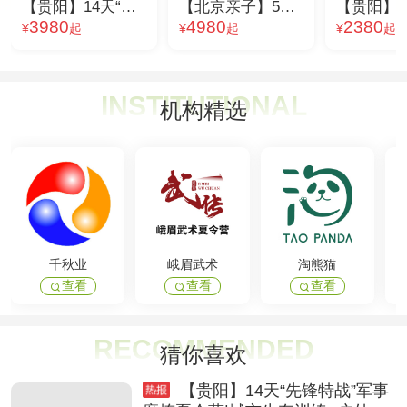
【贵阳】14天“先锋特战”军事磨炼夏令营|城市生存训练
【北京亲子】5天何以燕京夏令营
【贵阳】7
3980
4980
2380
¥
起
¥
起
¥
起
INSTITUTIONAL
机构精选
千秋业
峨眉武术
淘熊猫
查看
查看
查看



RECOMMENDED
猜你喜欢
【贵阳】14天“先锋特战”军事