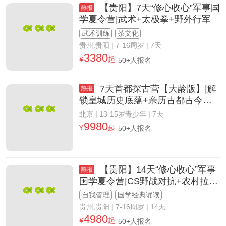
【贵阳】7天“修心收心”军事国
学夏令营|武术+太极拳+野外行军
武术训练
茶文化
贵州,贵阳
| 7-16周岁 | 7天
3380
¥
起
50+人报名
7天首都探古营【大龄版】|解
锁皇城历史底蕴+亲历古都古今变
迁+沉浸式文化研学成长
北京
| 13-15岁青少年 | 7天
9980
¥
起
50+人报名
【贵阳】14天“修心收心”军事
国学夏令营|CS野战对抗+农村拉练
农耕
自我管理
国学经典诵读
贵州,贵阳
| 7-16周岁 | 14天
4980
¥
起
50+人报名