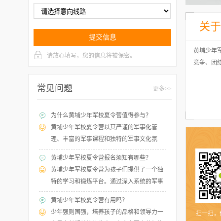
关于
提交信息
黄埔少年
请放心填写，您的信息将被保密。
竞争、团
常见问题
更多>>
为什么黄埔少年军校夏令营值得参与？
黄埔少年军校夏令营以其严谨的军事化管
理、丰富的军事课程和独特的军事文化氛
围，成为青少年体验军事生活、培养意志品
黄埔少年军校夏令营报名须知有哪些？
质和团队合作精神的理想选择。在这个夏令
黄埔少年军校夏令营为孩子们提供了一个独
营中，孩子们将接受专业的军事训练，学习
特的学习和锻炼平台。通过深入系统的军事
军事知识和技能，通过模拟军事任务和团队
训练和专业的教官指导，孩子们将不仅提高
协作，锻炼自己的意志力和领导能力。夏令
黄埔少年军校夏令营有用吗？
身体素质，更培养纪律性、责任感和领导
营不仅注重孩子们的身体素质提升，更强调
少年强则国强，培养孩子的品格和领导力一
扫一扫，
力。孩子在这里能够磨练意志品质，勇于面