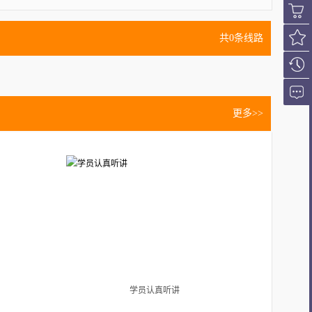
会员登
录
购课车
共0条线路
我的收
藏
浏览历
更多>>
史
在线咨
询
学员认真听讲