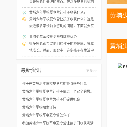
品格塑造和爱国主义教育，让孩子们在军事
直是家长们关注的焦点。在众多夏令营机构
对困难与突发状况。许多家长想要报名，但
训练中感受到军人的荣誉与责任，为未来的
中，黄埔少年军校夏令营受到了很多家长的
是不知道要提前准备什么，下面就一起来看
黄埔少年军校夏令营让孩子收获什么？
黄埔
成长奠定坚实的基础。下面大家介绍了黄埔
关注。孩子在黄埔少年军校夏令营，通过严
看黄埔少年军校夏令营报名须知有哪些吧。
黄埔少年军校夏令营让孩子收获什么？这是
少年军校夏令营，快来一起看看吧。
格的时间安排，增强纪律意识，军事课程活
最近很多家长前来咨询的问题，下面就大家
动，锻炼孩子的身体素质，磨练意志心智，
进行简单介绍。黄埔少年军校夏令营带领孩
培养不抛弃不放弃的坚韧品质。近期也有不
黄埔少年军校夏令营有哪些优势
子体验真实的军队生活，从生活细节入手，
少家长前来咨询我们黄埔少年军校夏令营有
很多家长都希望他们的孩子能够健康、独立
黄埔
潜移默化培养独立意识，引导孩子认识自
用吗？下面进行详细介绍，快来看看吧。
地成长。然而，现实中，许多孩子在生活中
己，超越自己，培养责任意识，养成军人精
表现出过度依赖父母的特征，缺乏自己的独
神。黄埔少年军校夏令营让孩子拥有一段充
立能力。家长们不如为孩子报名黄埔少年军
实快乐的假期。
最新资讯
校夏令营，让孩子们能够在军事训练中，通
更多>>
过培养独立能力，锻炼解决问题的能力，让
孩子在黄埔少年军校夏令营能够收获些什么
孩子能够充分发展自己的自信心。国内军事
夏令营众多，黄埔少年军校夏令营优势有哪
黄埔少年军校夏令营让孩子度过一个安全的暑期！
些呢？
黄埔少年军校夏令营为孩子们提供机会
黄埔少年军校招生详情
黄埔少年军校军事夏令营怎么样
参加黄埔少年军校军事夏令营让孩子们收获满满