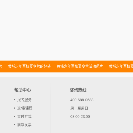
营
黄埔少年军校夏令营的好处
黄埔少年军校夏令营活动照片
黄埔少年军校
营线路汇总
黄埔少年军校夏令营招生条件
帮助中心
咨询热线
报名服务
400-688-0688
退/定课程
周一至周日
支付方式
08:00-23:00
索取发票