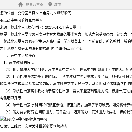
夏令营首页
城市
您的位置：
夏令营首页
>
本色男儿
>
精彩瞬间
根据高中学习的特点而学习
来源：
梦想北大
|
发布时间：2015-01-14
|
点击量：
|
摘要：
梦想北大夏令营对高中生智力发展的要求智力一般认为包括观察力、记忆力、
梦想北大夏令营表示学生进入高中后，学习就登上了一个新台阶。新的教材、新的教
为什么呢？就是因为没有根据高中学习的特点而学习。
一、高中学习的特点
1、高中教材的特点
（1）知识量增大学科门类，高中与初中差不多，但高中的知识量比初中的大。如初
（2）理论性增强这是最主要的特点。初中教材有些只要求初步了解，只作定性研究
的是法律学这类联系事实的内容，高中则要求学习经济学，马克思理论这样哲学性的
（3）系统性增强高中教材由于理论性增强，常以某些基础理论为纲，根据一定的逻
构化明显升级。
（4）综合性增强 学科间知识相互渗透，相互为用，加深了学习难度。如分析计算
（5）能力要求提高 在阅读能力、写作能力、运算能力、实验能力需要进一步的提
扫微信二维码，实时关注最新冬夏令营动态