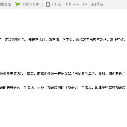
的报名表
购物车
0
件
手机版
机构入驻
网站导航
，可是到高中后，却很不适应，听不懂，学不会，成绩甚至出现不及格，高挂红灯。
数侧重于解方程、运算，而高中代数一开始就是相当抽象的集合、映射。初中政治讲
识的关联是其一个表现。另外，知识结构的形成是另一个表现，因此高中教材知识结