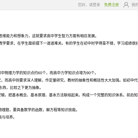
您好，请登录
免费注册
我
思维能力和想象力，这就要求高中学生智力方面有相应发展。
学要求，在学生面前摆下一道道难关。有的学生在初中时学得蛮不错，学习成绩很好
中物理力学的知识点约60个，而高中力学知识点增为90个。
，而高中则要求深人理解，作定量研究，教材的抽象性和概括性大大加强。如初中代
东西，比较之下更为抽象。
辑，把基本概念、基本原理、基本方法联结起来。构成一个完整的知识体系。前后知
物理题，要具备数学的函数，解方程等知识技能。
高与培养。