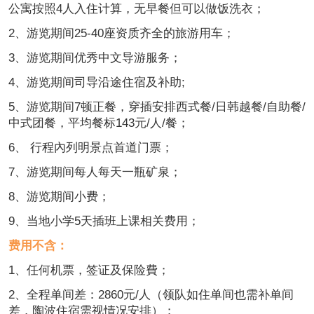
公寓按照4人入住计算，无早餐但可以做饭洗衣；
2、游览期间25-40座资质齐全的旅游用车；
3、游览期间优秀中文导游服务；
4、游览期间司导沿途住宿及补助;
5、游览期间7顿正餐，穿插安排西式餐/日韩越餐/自助餐/
中式团餐，平均餐标143元/人/餐；
6、 行程內列明景点首道门票；
7、游览期间每人每天一瓶矿泉；
8、游览期间小费；
9、当地小学5天插班上课相关费用；
费用不含：
1、任何机票，签证及保险費；
2、全程单间差：2860元/人（领队如住单间也需补单间
差，陶波住宿需视情况安排）；