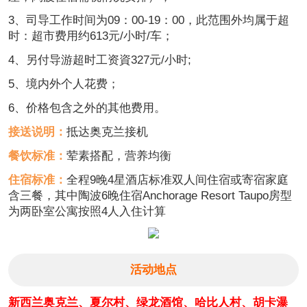
3、司导工作时间为09：00-19：00，此范围外均属于超
时：超市费用约613元/小时/车；
4、另付导游超时工资資327元/小时;
5、境内外个人花费；
6、价格包含之外的其他费用。
接送说明：
抵达奥克兰接机
餐饮标准：
荤素搭配，营养均衡
住宿标准：
全程9晚4星酒店标准双人间住宿或寄宿家庭
含三餐，
其中陶波6晚住宿Anchorage Resort Taupo房型
为两卧室公寓按照4人入住计算
活动地点
新西兰奥克兰、夏尔村、绿龙酒馆、哈比人村、胡卡瀑