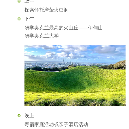
上午

探索怀托摩萤火虫洞
下午

研学奥克兰最高的火山丘——伊甸山
研学奥克兰大学
晚上

寄宿家庭活动或亲子酒店活动