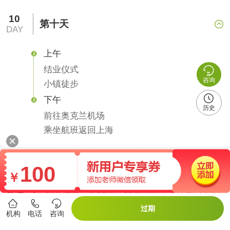
10
第十天

DAY
上午


结业仪式
咨询
小镇徒步

下午

历史
前往奥克兰机场
乘坐航班返回上海
100
报名须知
￥
备注：
1、招生年龄：5-12岁，10周岁以下必须有父母陪



同。
过期
机构
电话
咨询
2、寄宿家庭：5-12岁均可入住寄宿家庭；父母则建议入