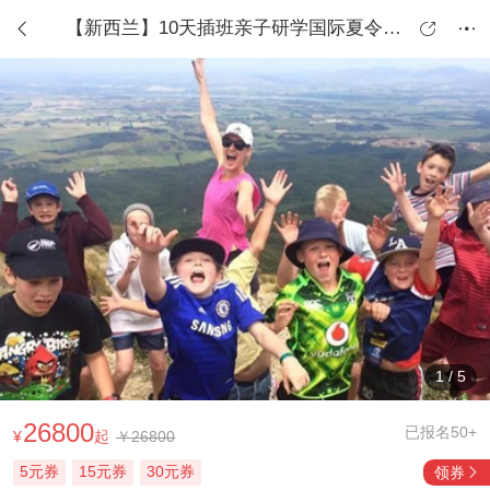
【新西兰】10天插班亲子研学国际夏令营|沉浸插班+自然奇观+文化探秘（上海出发）



1
/
5
26800
已报名50+
¥
起
￥26800
5元券
15元券
30元券
领券
