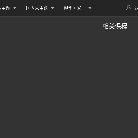
营主题
国内营主题
游学国家
相关课程