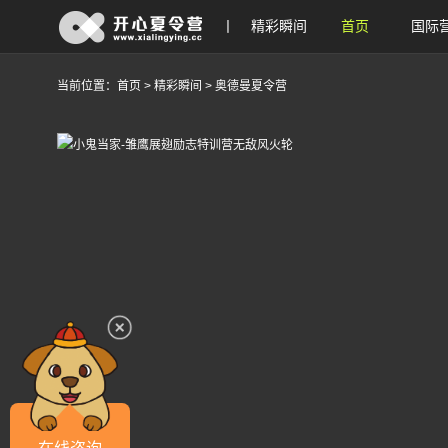
丨
精彩瞬间
首页
国际
当前位置：
首页
>
精彩瞬间
>
奥德曼夏令营