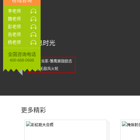
在线咨询
李老师
魏老师
彭老师
岳老师
杨老师
活动休息时光
全国咨询电话
400-688-0688
更多精彩