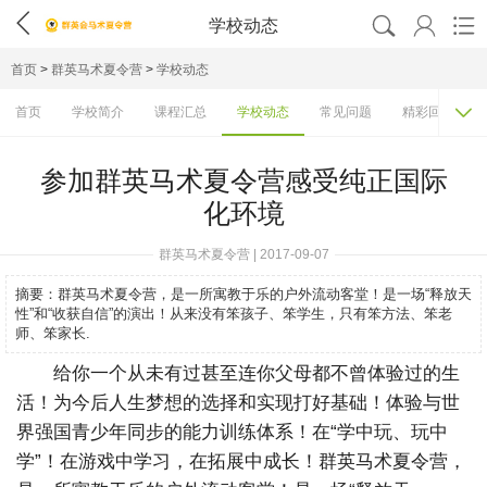




学校动态
首页
>
群英马术夏令营
>
学校动态

首页
学校简介
课程汇总
学校动态
常见问题
精彩回顾
参加群英马术夏令营感受纯正国际
化环境
群英马术夏令营 | 2017-09-07
摘要：
群英马术夏令营，是一所寓教于乐的户外流动客堂！是一场“释放天
性”和“收获自信”的演出！从来没有笨孩子、笨学生，只有笨方法、笨老
师、笨家长.
给你一个从未有过甚至连你父母都不曾体验过的生
活！为今后人生梦想的选择和实现打好基础！体验与世
界强国青少年同步的能力训练体系！在“学中玩、玩中
学”！在游戏中学习，在拓展中成长！群英马术夏令营，