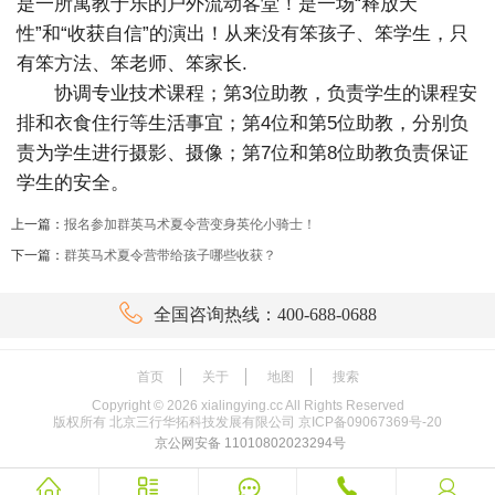
是一所寓教于乐的户外流动客堂！是一场“释放天
性”和“收获自信”的演出！从来没有笨孩子、笨学生，只
有笨方法、笨老师、笨家长.
协调专业技术课程；第3位助教，负责学生的课程安
排和衣食住行等生活事宜；第4位和第5位助教，分别负
责为学生进行摄影、摄像；第7位和第8位助教负责保证
学生的安全。
上一篇：
报名参加群英马术夏令营变身英伦小骑士！
下一篇：
群英马术夏令营带给孩子哪些收获？

全国咨询热线：400-688-0688
首页
关于
地图
搜索
Copyright ©
2026
xialingying.cc All Rights Reserved
版权所有 北京三行华拓科技发展有限公司
京ICP备09067369号-20
京公网安备 11010802023294号




