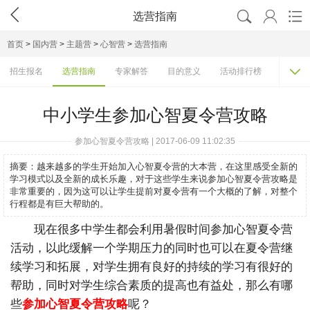




选营指南
首页
>
国内营
>
主题营
>
心智营
>
选营指南

招生报名
选营指南
专家解答
目的意义
活动排行榜
机构大
中小学生参加心智夏令营攻略
参加心智夏令营攻略 | 2017-06-09 11:02:35
摘要：
越来越多的学生开始加入心智夏令营的大本营，在这里感受全新的
学习模式以及全新的成长乐趣，对于这些学生来说参加心智夏令营攻略是
非常重要的，因为这可以让学生提前对夏令营有一个大概的了解，对整个
行程都是有巨大帮助的。
现在很多中学生都会利用暑假时间参加心智夏令营
活动，以此缓解一个学期压力的同时也可以在夏令营继
续学习和拓展，对学生拥有良好的持续的学习有很好的
帮助，同时对学生综合素质的提高也有益处，那么有哪
些
参加心智夏令营攻略
呢？