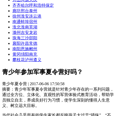
齐齐哈尔
呼和浩特
保定
廊坊
邢台
泰州
徐州
淮安
连云港
南通
蚌埠
宿州
淮北
淮南
芜湖
滁州
吉安
龙岩
珠海
三沙
邵阳
襄阳
许昌
常德
南阳
恩施
郴州
黄冈
绵阳
南充
攀枝花
泸州
遵义
青少年参加军事夏令营好吗？
青少年夏令营 | 2017-06-06 17:50:58
摘要：
青少年军事夏令营就是针对青少年存在的一系列问题，
通过全方位、立体化、直观性的军营体验式教育活动，帮助学
员独立自主，养成良好行为习惯，使学生深刻的懂得人生意
义、树立远大目标。
当代社会几乎所有的学生家长都反映孩子太过于“骄纵”、“不