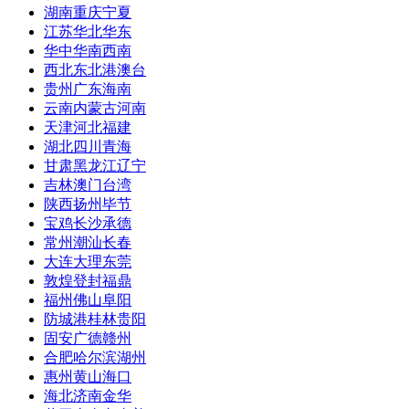
湖南
重庆
宁夏
江苏
华北
华东
华中
华南
西南
西北
东北
港澳台
贵州
广东
海南
云南
内蒙古
河南
天津
河北
福建
湖北
四川
青海
甘肃
黑龙江
辽宁
吉林
澳门
台湾
陕西
扬州
毕节
宝鸡
长沙
承德
常州
潮汕
长春
大连
大理
东莞
敦煌
登封
福鼎
福州
佛山
阜阳
防城港
桂林
贵阳
固安
广德
赣州
合肥
哈尔滨
湖州
惠州
黄山
海口
海北
济南
金华