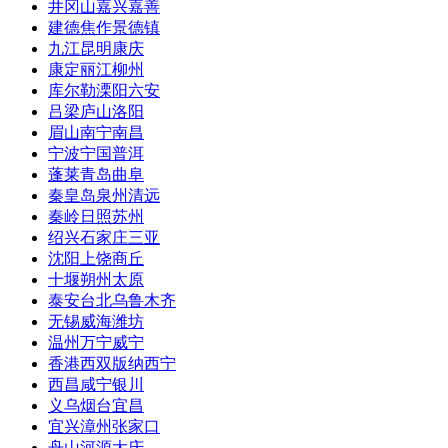
井冈山
嘉兴
嘉善
建德
焦作
景德镇
九江
昆明
康庆
康定
丽江
柳州
库尔勒
溧阳
六安
吕梁
庐山
洛阳
眉山
南宁
南昌
宁波
宁国
普洱
蓬莱
青岛
曲阜
秦皇岛
泉州
清远
秦岭
日照
苏州
绍兴
石家庄
三亚
沈阳
上饶
商丘
十堰
朔州
太原
泰安
台北
乌鲁木齐
无锡
威海
潍坊
温州
万宁
威宁
香港
西双版纳
西宁
西昌
咸宁
银川
义乌
烟台
宜昌
宜兴
漳州
张家口
舟山
河源
大庆