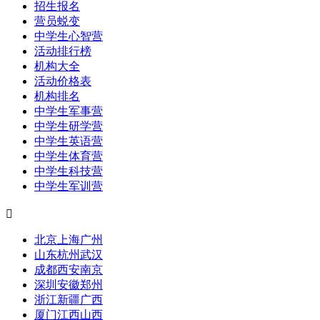
招生报名
营员蜕变
中学生心智营
活动排行榜
机构大全
活动价格表
机构排名
中学生军事营
中学生研学营
中学生英语营
中学生体育营
中学生科技营
中学生军训营

北京
上海
广州
山东
杭州
武汉
成都
西安
南京
深圳
安徽
郑州
浙江
新疆
广西
厦门
江西
山西