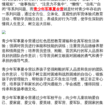
懂规矩”、“做事拖拉”、“注意力不集中”、“懒惰”、“自私”“自
闭”等系列问题。而
青少年军事夏令营
就是针对青少年存在的
一系列问题，通过全方位、立体化、直观性的军营体验式教育
活动，帮助学员独立自主，养成良好行为习惯，使学生深刻的
懂得人生意义、树立远大目标。
青少年军事夏令营通过红色思想教育灌输和全真军校生活体
验；强调对营员进行体能和技能的训练；注重营员品德修养塑
造和情商提升；培养营员坚强、刚毅、雷厉风行的军人品质和
良好的团队合作意识；引导营员树立敢面对困难的勇气和勇于
承担的领导气质。
青少年军事夏令营以养孩子坚强刚毅的军人品质和良好的团队
合作意识，引导孩子树立面对困难和战胜困难的自信心，锻炼
孩子的管理能力，帮助孩子改正不良生活习惯，矫正非正常心
理，培养孩子和家长的心理沟通能力，学会感恩，懂得回报，
传承和发扬孝德文化。
青少年军事夏令营通过少年军校平台，向少年儿童吹响爱自
己、爱家庭、爱父母、爱英雄、爱军营、爱军队、爱国家的集