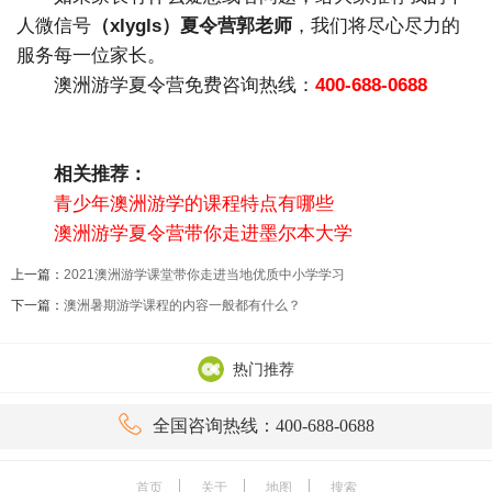
人微信号
（xlygls）夏令营郭老师
，我们将尽心尽力的
服务每一位家长。
澳洲游学夏令营免费咨询热线：
400-688-0688
相关推荐：
青少年澳洲游学的课程特点有哪些
澳洲游学夏令营带你走进墨尔本大学
上一篇：
2021澳洲游学课堂带你走进当地优质中小学学习
下一篇：
澳洲暑期游学课程的内容一般都有什么？
热门推荐

全国咨询热线：400-688-0688
首页
关于
地图
搜索