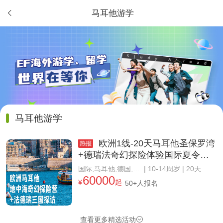
马耳他游学

马耳他游学
欧洲1线-20天马耳他圣保罗湾
+德瑞法奇幻探险体验国际夏令营
（北京上海出发）
国际,马耳他,德国,法国,瑞士
| 10-14周岁 | 20天
60000
¥
起
50+人报名
查看更多精选活动
