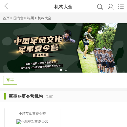




机构大全
首页
>
国内营
>
福州
>
机构大全
军事
军事冬夏令营机构
(1家)
小精英军事夏令营