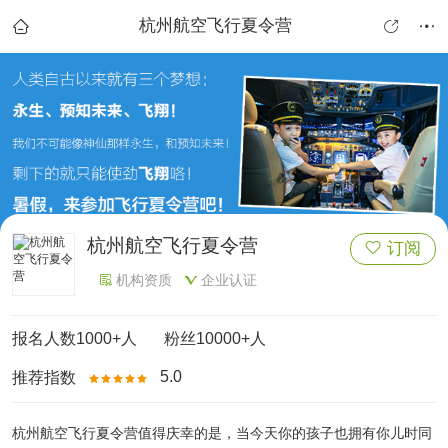
杭州航空飞行夏令营



杭州航空飞行夏令营
订阅

机构资质
企业认证


报名人数
1000+人
粉丝
10000+人
5.0
推荐指数





杭州航空飞行夏令营值得庆幸的是，当今天你的孩子也拥有你儿时同