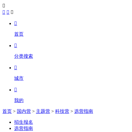





首页

分类搜索

城市

我的
首页
>
国内营
>
主题营
>
科技营
>
选营指南
招生报名
选营指南