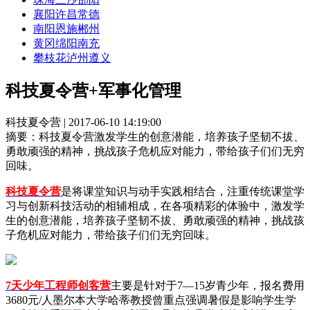
襄阳
许昌
常德
南阳
恩施
郴州
黄冈
绵阳
南充
攀枝花
泸州
遵义
科技夏令营+军事化管理
科技夏令营 | 2017-06-10 14:19:00
摘要：
科技夏令营激发学生的创意潜能，培养孩子坚韧不拔、
勇敢顽强的精神，挑战孩子危机应对能力，带给孩子们们无穷
回味。
科技夏令营
是将课堂知识与动手实践相结合，注重传统课堂学
习与创新科技活动的相辅相成，在各项精彩的体验中，激发学
生的创意潜能，培养孩子坚韧不拔、勇敢顽强的精神，挑战孩
子危机应对能力，带给孩子们们无穷回味。
7天少年工程师创客营
主要是针对于7—15岁青少年，报名费用
3680元/人墨尔本大学哈蒂教授曾重点强调暑假是影响学生学