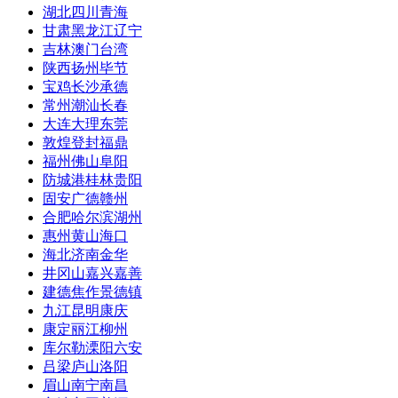
湖北
四川
青海
甘肃
黑龙江
辽宁
吉林
澳门
台湾
陕西
扬州
毕节
宝鸡
长沙
承德
常州
潮汕
长春
大连
大理
东莞
敦煌
登封
福鼎
福州
佛山
阜阳
防城港
桂林
贵阳
固安
广德
赣州
合肥
哈尔滨
湖州
惠州
黄山
海口
海北
济南
金华
井冈山
嘉兴
嘉善
建德
焦作
景德镇
九江
昆明
康庆
康定
丽江
柳州
库尔勒
溧阳
六安
吕梁
庐山
洛阳
眉山
南宁
南昌