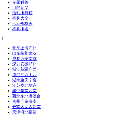
专家解答
目的意义
活动排行榜
机构大全
活动价格表
机构排名

北京
上海
广州
山东
杭州
武汉
成都
西安
南京
深圳
安徽
郑州
浙江
新疆
广西
厦门
江西
山西
湖南
重庆
宁夏
江苏
华北
华东
华中
华南
西南
西北
东北
港澳台
贵州
广东
海南
云南
内蒙古
河南
天津
河北
福建