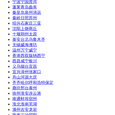
宁波
宁国
普洱
蓬莱
青岛
曲阜
秦皇岛
泉州
清远
秦岭
日照
苏州
绍兴
石家庄
三亚
沈阳
上饶
商丘
十堰
朔州
太原
泰安
台北
乌鲁木齐
无锡
威海
潍坊
温州
万宁
威宁
香港
西双版纳
西宁
西昌
咸宁
银川
义乌
烟台
宜昌
宜兴
漳州
张家口
舟山
河源
大庆
齐齐哈尔
呼和浩特
保定
廊坊
邢台
泰州
徐州
淮安
连云港
南通
蚌埠
宿州
淮北
淮南
芜湖
滁州
吉安
龙岩
珠海
三沙
邵阳