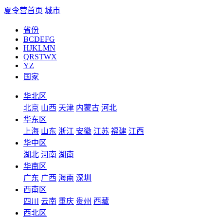
夏令营首页
城市
省份
BCDEFG
HJKLMN
QRSTWX
YZ
国家
华北区
北京
山西
天津
内蒙古
河北
华东区
上海
山东
浙江
安徽
江苏
福建
江西
华中区
湖北
河南
湖南
华南区
广东
广西
海南
深圳
西南区
四川
云南
重庆
贵州
西藏
西北区