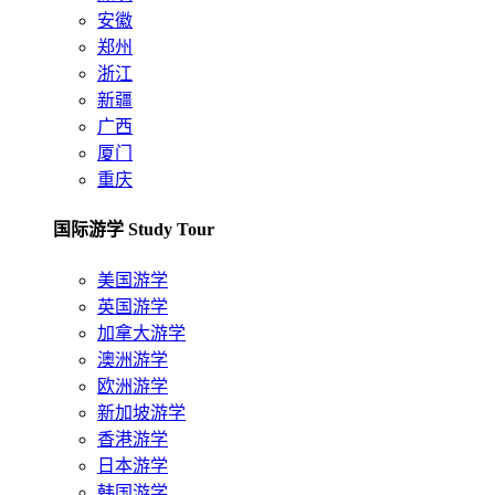
安徽
郑州
浙江
新疆
广西
厦门
重庆
国际游学 Study Tour
美国游学
英国游学
加拿大游学
澳洲游学
欧洲游学
新加坡游学
香港游学
日本游学
韩国游学