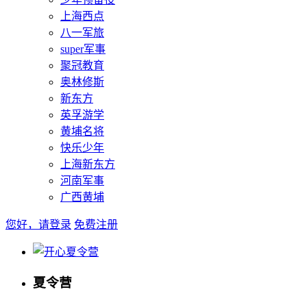
上海西点
八一军旅
super军事
聚冠教育
奥林修斯
新东方
英孚游学
黄埔名将
快乐少年
上海新东方
河南军事
广西黄埔
您好，请登录
免费注册
夏令营