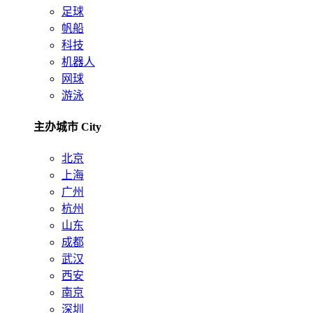
足球
帆船
科技
机器人
网球
游泳
主办城市 City
北京
上海
广州
杭州
山东
成都
武汉
西安
南京
深圳