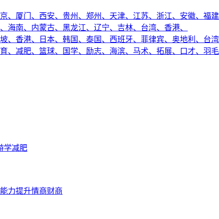
京、
厦门、
西安、
贵州、
郑州、
天津、
江苏、
浙江、
安徽、
福建
、
海南、
内蒙古、
黑龙江、
辽宁、
吉林、
台湾、
香港、
坡、
香港、
日本、
韩国、
泰国、
西班牙、
菲律宾、
奥地利、
台湾
育、
减肥、
篮球、
国学、
励志、
海滨、
马术、
拓展、
口才、
羽毛
游学
减肥
能力提升
情商财商