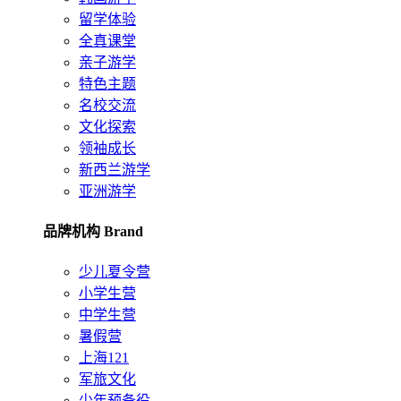
留学体验
全真课堂
亲子游学
特色主题
名校交流
文化探索
领袖成长
新西兰游学
亚洲游学
品牌机构 Brand
少儿夏令营
小学生营
中学生营
暑假营
上海121
军旅文化
少年预备役