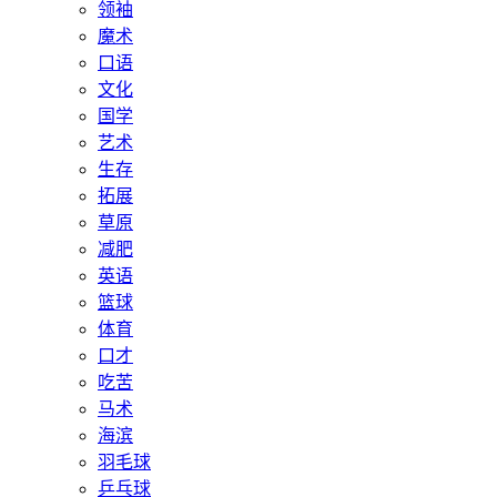
领袖
魔术
口语
文化
国学
艺术
生存
拓展
草原
减肥
英语
篮球
体育
口才
吃苦
马术
海滨
羽毛球
乒乓球