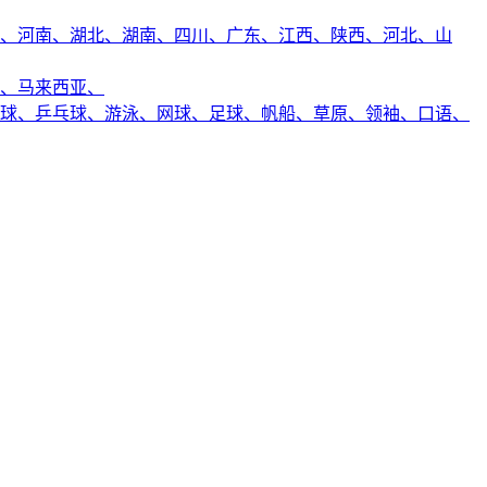
、
河南、
湖北、
湖南、
四川、
广东、
江西、
陕西、
河北、
山
、
马来西亚、
球、
乒乓球、
游泳、
网球、
足球、
帆船、
草原、
领袖、
口语、