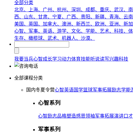
全部分类
北京、
上海、
广州、
杭州、
深圳、
成都、
重庆、
武汉、
南
西、
山东、
甘肃、
宁夏、
广西、
贵阳、
新疆、
青海、
云南
美国、
英国、
加拿大、
澳洲、
新西兰、
欧洲、
亚洲、
新加
心智、
军事、
英语、
游学、
文化、
学能、
艺术、
科技、
体
生存、
橄榄球、
武术、
机器人、
沙漠、
我要当兵
心智成长
学习动力
体育技能
听说读写
兴趣
科技
全部课程分类
国内冬夏令营
心智
英语
国学
篮球
军事
拓展
励志
学能
心智系列
心智
励志
品格塑造
感恩
领袖
军事拓展
演讲口才
军事系列