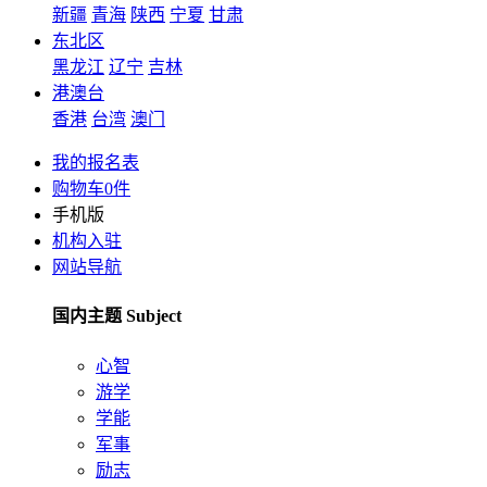
新疆
青海
陕西
宁夏
甘肃
东北区
黑龙江
辽宁
吉林
港澳台
香港
台湾
澳门
我的报名表
购物车
0
件
手机版
机构入驻
网站导航
国内主题 Subject
心智
游学
学能
军事
励志