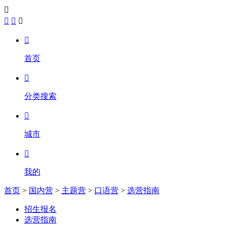





首页

分类搜索

城市

我的
首页
>
国内营
>
主题营
>
口语营
>
选营指南
招生报名
选营指南