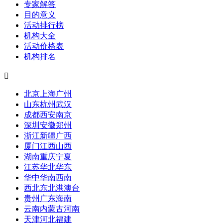
专家解答
目的意义
活动排行榜
机构大全
活动价格表
机构排名

北京
上海
广州
山东
杭州
武汉
成都
西安
南京
深圳
安徽
郑州
浙江
新疆
广西
厦门
江西
山西
湖南
重庆
宁夏
江苏
华北
华东
华中
华南
西南
西北
东北
港澳台
贵州
广东
海南
云南
内蒙古
河南
天津
河北
福建