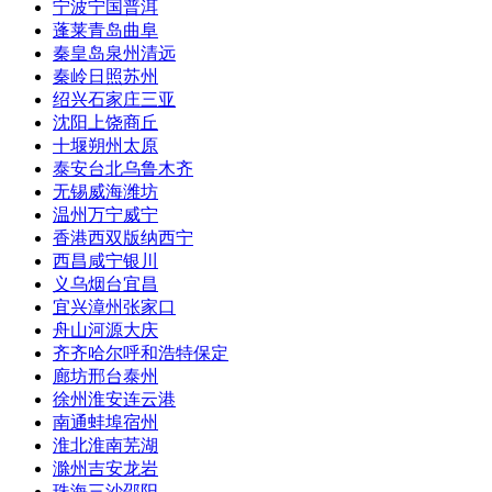
宁波
宁国
普洱
蓬莱
青岛
曲阜
秦皇岛
泉州
清远
秦岭
日照
苏州
绍兴
石家庄
三亚
沈阳
上饶
商丘
十堰
朔州
太原
泰安
台北
乌鲁木齐
无锡
威海
潍坊
温州
万宁
威宁
香港
西双版纳
西宁
西昌
咸宁
银川
义乌
烟台
宜昌
宜兴
漳州
张家口
舟山
河源
大庆
齐齐哈尔
呼和浩特
保定
廊坊
邢台
泰州
徐州
淮安
连云港
南通
蚌埠
宿州
淮北
淮南
芜湖
滁州
吉安
龙岩
珠海
三沙
邵阳