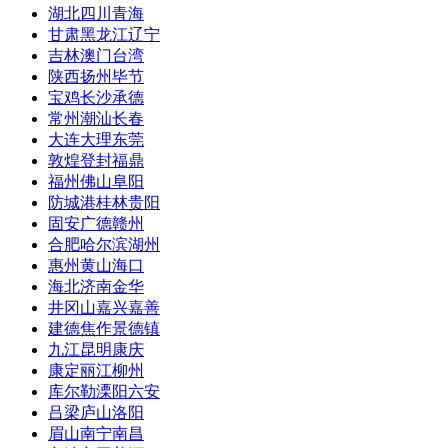
湖北
四川
青海
甘肃
黑龙江
辽宁
吉林
澳门
台湾
陕西
扬州
毕节
宝鸡
长沙
承德
常州
潮汕
长春
大连
大理
东莞
敦煌
登封
福鼎
福州
佛山
阜阳
防城港
桂林
贵阳
固安
广德
赣州
合肥
哈尔滨
湖州
惠州
黄山
海口
海北
济南
金华
井冈山
嘉兴
嘉善
建德
焦作
景德镇
九江
昆明
康庆
康定
丽江
柳州
库尔勒
溧阳
六安
吕梁
庐山
洛阳
眉山
南宁
南昌