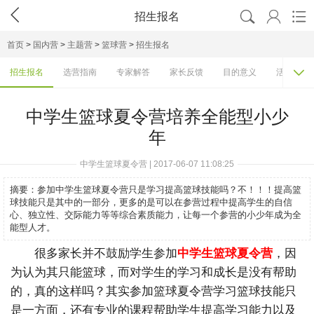




招生报名
首页
>
国内营
>
主题营
>
篮球营
>
招生报名

招生报名
选营指南
专家解答
家长反馈
目的意义
活动排行
中学生篮球夏令营培养全能型小少
年
中学生篮球夏令营 | 2017-06-07 11:08:25
摘要：
参加中学生篮球夏令营只是学习提高篮球技能吗？不！！！提高篮
球技能只是其中的一部分，更多的是可以在参营过程中提高学生的自信
心、独立性、交际能力等等综合素质能力，让每一个参营的小少年成为全
能型人才。
很多家长并不鼓励学生参加
中学生篮球夏令营
，因
为认为其只能篮球，而对学生的学习和成长是没有帮助
的，真的这样吗？其实参加篮球夏令营学习篮球技能只
是一方面，还有专业的课程帮助学生提高学习能力以及