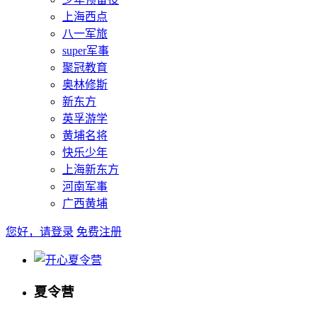
上海西点
八一军旅
super军事
聚冠教育
奥林修斯
新东方
英孚游学
黄埔名将
快乐少年
上海新东方
河南军事
广西黄埔
您好，请登录
免费注册
夏令营