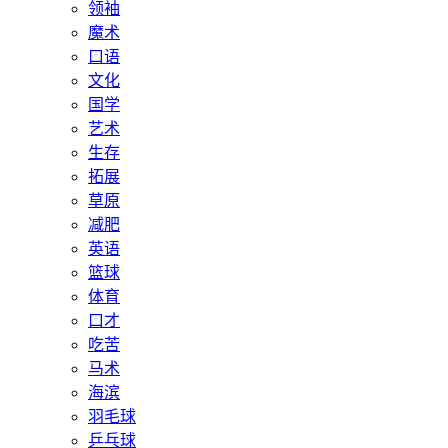
领袖
魔术
口语
文化
国学
艺术
生存
拓展
草原
减肥
英语
篮球
体育
口才
吃苦
马术
海滨
羽毛球
乒乓球