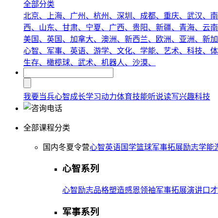
全部分类
北京、
上海、
广州、
杭州、
深圳、
成都、
重庆、
武汉、
南
西、
山东、
甘肃、
宁夏、
广西、
贵阳、
新疆、
青海、
云南
美国、
英国、
加拿大、
澳洲、
新西兰、
欧洲、
亚洲、
新加
心智、
军事、
英语、
游学、
文化、
学能、
艺术、
科技、
体
生存、
橄榄球、
武术、
机器人、
沙漠、
我要当兵
心智成长
学习动力
体育技能
听说读写
兴趣
科技
全部课程分类
国内冬夏令营
心智
英语
国学
篮球
军事
拓展
励志
学能
心智系列
心智
励志
品格塑造
感恩
领袖
军事拓展
演讲口才
军事系列