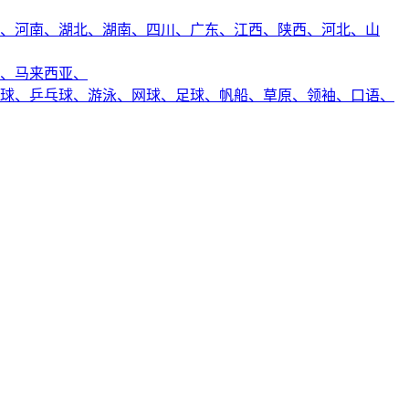
、
河南、
湖北、
湖南、
四川、
广东、
江西、
陕西、
河北、
山
、
马来西亚、
球、
乒乓球、
游泳、
网球、
足球、
帆船、
草原、
领袖、
口语、