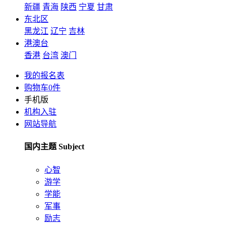
新疆
青海
陕西
宁夏
甘肃
东北区
黑龙江
辽宁
吉林
港澳台
香港
台湾
澳门
我的报名表
购物车
0
件
手机版
机构入驻
网站导航
国内主题 Subject
心智
游学
学能
军事
励志