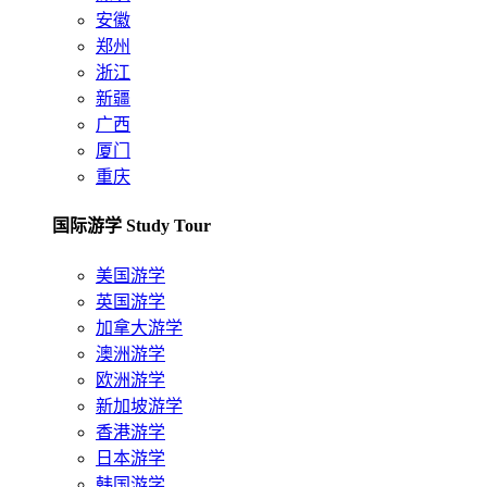
安徽
郑州
浙江
新疆
广西
厦门
重庆
国际游学 Study Tour
美国游学
英国游学
加拿大游学
澳洲游学
欧洲游学
新加坡游学
香港游学
日本游学
韩国游学