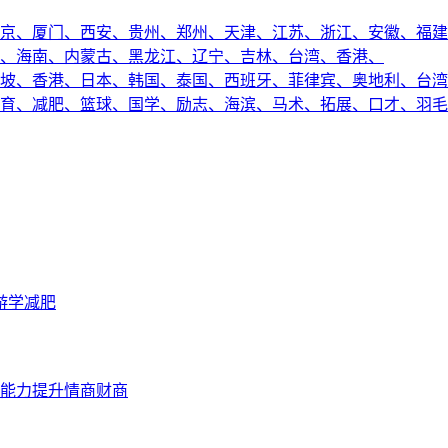
京、
厦门、
西安、
贵州、
郑州、
天津、
江苏、
浙江、
安徽、
福建
、
海南、
内蒙古、
黑龙江、
辽宁、
吉林、
台湾、
香港、
坡、
香港、
日本、
韩国、
泰国、
西班牙、
菲律宾、
奥地利、
台湾
育、
减肥、
篮球、
国学、
励志、
海滨、
马术、
拓展、
口才、
羽毛
游学
减肥
能力提升
情商财商