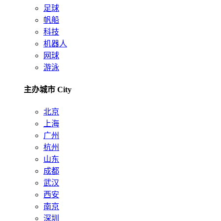
足球
帆船
科技
机器人
网球
游泳
主办城市 City
北京
上海
广州
杭州
山东
成都
武汉
西安
南京
深圳