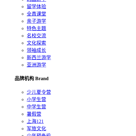
留学体验
全真课堂
亲子游学
特色主题
名校交流
文化探索
领袖成长
新西兰游学
亚洲游学
品牌机构 Brand
少儿夏令营
小学生营
中学生营
暑假营
上海121
军旅文化
少年预备役