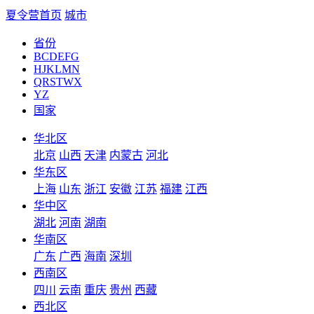
夏令营首页
城市
省份
BCDEFG
HJKLMN
QRSTWX
YZ
国家
华北区
北京
山西
天津
内蒙古
河北
华东区
上海
山东
浙江
安徽
江苏
福建
江西
华中区
湖北
河南
湖南
华南区
广东
广西
海南
深圳
西南区
四川
云南
重庆
贵州
西藏
西北区