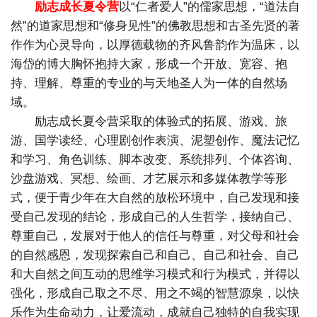
励志成长夏令营
以“仁者爱人”的儒家思想，“道法自
然”的道家思想和“修身见性”的佛教思想和古圣先贤的著
作作为心灵导向，以厚德载物的齐风鲁韵作为温床，以
海岱的博大胸怀抱持大家，形成一个开放、宽容、抱
持、理解、尊重的专业的与天地圣人为一体的自然场
域。
励志成长夏令营采取的体验式的拓展、游戏、旅
游、国学读经、心理剧创作表演、泥塑创作、魔法记忆
和学习、角色训练、脚本改变、系统排列、个体咨询、
沙盘游戏、冥想、绘画、才艺展示和多媒体教学等形
式，便于青少年在大自然的放松环境中，自己发现和接
受自己发现的结论，形成自己的人生哲学，接纳自己、
尊重自己，发展对于他人的信任与尊重，对父母和社会
的自然感恩，发现探索自己和自己、自己和社会、自己
和大自然之间互动的思维学习模式和行为模式，并得以
强化，形成自己取之不尽、用之不竭的智慧源泉，以快
乐作为生命动力，让爱流动，成就自己独特的自我实现