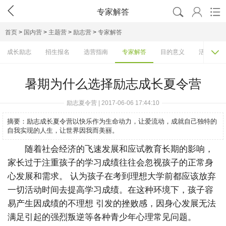




专家解答
首页
>
国内营
>
主题营
>
励志营
>
专家解答

成长励志
招生报名
选营指南
专家解答
目的意义
活动排行
暑期为什么选择励志成长夏令营
励志夏令营 | 2017-06-06 17:44:10
摘要：
励志成长夏令营以快乐作为生命动力，让爱流动，成就自己独特的
自我实现的人生，让世界因我而美丽。
随着社会经济的飞速发展和应试教育长期的影响，
家长过于注重孩子的学习成绩往往会忽视孩子的正常身
心发展和需求。 认为孩子在考到理想大学前都应该放弃
一切活动时间去提高学习成绩。在这种环境下，孩子容
易产生因成绩的不理想 引发的挫败感，因身心发展无法
满足引起的强烈叛逆等各种青少年心理常见问题。