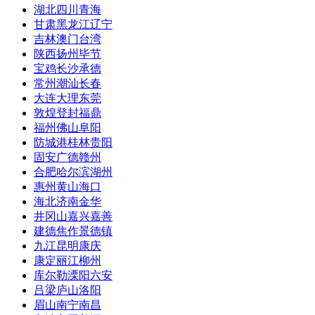
湖北
四川
青海
甘肃
黑龙江
辽宁
吉林
澳门
台湾
陕西
扬州
毕节
宝鸡
长沙
承德
常州
潮汕
长春
大连
大理
东莞
敦煌
登封
福鼎
福州
佛山
阜阳
防城港
桂林
贵阳
固安
广德
赣州
合肥
哈尔滨
湖州
惠州
黄山
海口
海北
济南
金华
井冈山
嘉兴
嘉善
建德
焦作
景德镇
九江
昆明
康庆
康定
丽江
柳州
库尔勒
溧阳
六安
吕梁
庐山
洛阳
眉山
南宁
南昌