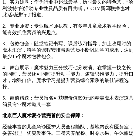
1、实力雄厚：作为行业中起源最早，历时最久的特色营，“哈
利波特”的活动专业性及品质有目共睹，CCTV新闻联播也对
此活动进行了报道。
2、专业师资：专业魔术师执教，有多年儿童魔术教学经验，
能有效抓住营员的兴趣点。
3、包教包会：随堂笔记书写、课后练习指导，加上收尾时的
魔术汇演，科学的课程安排帮助营员不断巩固学习成果，达到
最少15个魔术包教包会。
4、舞台展示：魔术魅力三分技巧七分表演。在掌握一技之长
的同时，营员还可同时提升动手能力、逻辑思维能力，提升口
才，增强自信。魔术学习是提升营员综合素质的最佳课程选
择。
5、超值赠送：营员报名可获赠价值699元的精美魔术表演道具
箱及专业魔术道具一套
北京巨人魔术夏令营完善的安全保障：
经验丰富的儿童急诊医护人员全程随队，基地内设有医务室，
妥善处理一切突发事件。三餐营养配餐、时令水果、午休甜汤