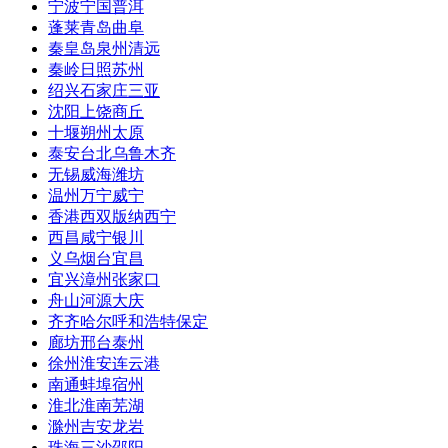
宁波
宁国
普洱
蓬莱
青岛
曲阜
秦皇岛
泉州
清远
秦岭
日照
苏州
绍兴
石家庄
三亚
沈阳
上饶
商丘
十堰
朔州
太原
泰安
台北
乌鲁木齐
无锡
威海
潍坊
温州
万宁
威宁
香港
西双版纳
西宁
西昌
咸宁
银川
义乌
烟台
宜昌
宜兴
漳州
张家口
舟山
河源
大庆
齐齐哈尔
呼和浩特
保定
廊坊
邢台
泰州
徐州
淮安
连云港
南通
蚌埠
宿州
淮北
淮南
芜湖
滁州
吉安
龙岩
珠海
三沙
邵阳