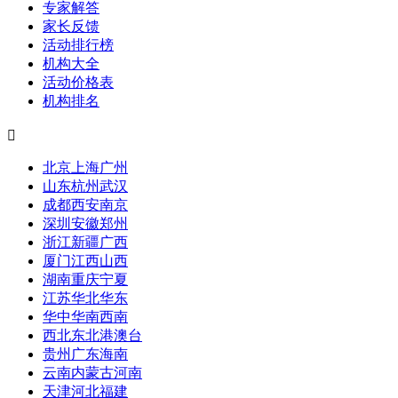
专家解答
家长反馈
活动排行榜
机构大全
活动价格表
机构排名

北京
上海
广州
山东
杭州
武汉
成都
西安
南京
深圳
安徽
郑州
浙江
新疆
广西
厦门
江西
山西
湖南
重庆
宁夏
江苏
华北
华东
华中
华南
西南
西北
东北
港澳台
贵州
广东
海南
云南
内蒙古
河南
天津
河北
福建