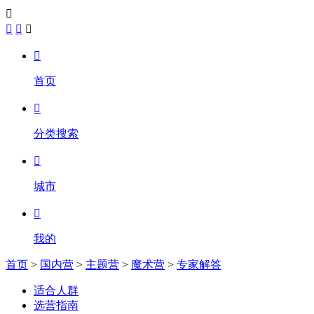





首页

分类搜索

城市

我的
首页
>
国内营
>
主题营
>
魔术营
>
专家解答
适合人群
选营指南