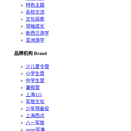
特色主题
名校交流
文化探索
领袖成长
新西兰游学
亚洲游学
品牌机构 Brand
少儿夏令营
小学生营
中学生营
暑假营
上海121
军旅文化
少年预备役
上海西点
八一军旅
super军事