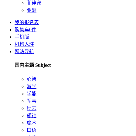
菲律宾
亚洲
我的报名表
购物车
0
件
手机版
机构入驻
网站导航
国内主题 Subject
心智
游学
学能
军事
励志
领袖
魔术
口语