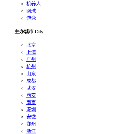
机器人
网球
游泳
主办城市 City
北京
上海
广州
杭州
山东
成都
武汉
西安
南京
深圳
安徽
郑州
浙江