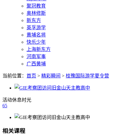
聚冠教育
奥林修斯
新东方
英孚游学
黄埔名将
快乐少年
上海新东方
河南军事
广西黄埔
当前位置：
首页
>
精彩瞬间
>
桂豫国际游学夏令营
活动休息时光
65
相关课程