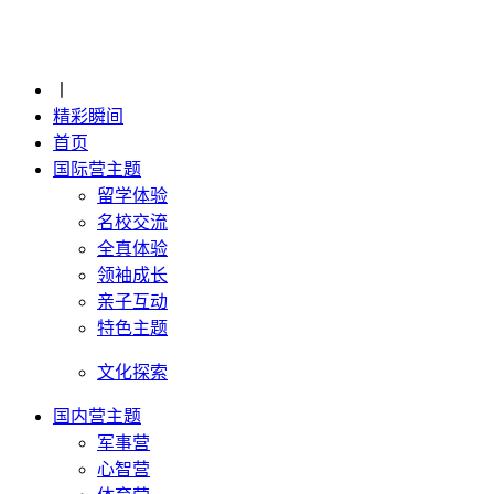
丨
精彩瞬间
首页
国际营主题
留学体验
名校交流
全真体验
领袖成长
亲子互动
特色主题
文化探索
国内营主题
军事营
心智营