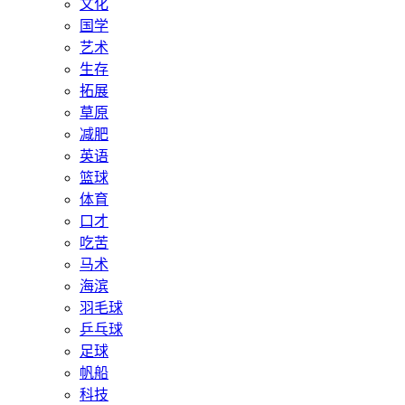
文化
国学
艺术
生存
拓展
草原
减肥
英语
篮球
体育
口才
吃苦
马术
海滨
羽毛球
乒乓球
足球
帆船
科技