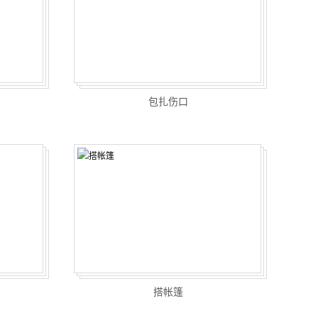
包扎伤口
搭帐篷