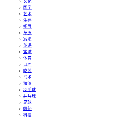
文化
国学
艺术
生存
拓展
草原
减肥
英语
篮球
体育
口才
吃苦
马术
海滨
羽毛球
乒乓球
足球
帆船
科技