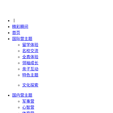
丨
精彩瞬间
首页
国际营主题
留学体验
名校交流
全真体验
领袖成长
亲子互动
特色主题
文化探索
国内营主题
军事营
心智营