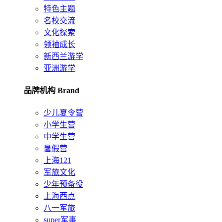
特色主题
名校交流
文化探索
领袖成长
新西兰游学
亚洲游学
品牌机构 Brand
少儿夏令营
小学生营
中学生营
暑假营
上海121
军旅文化
少年预备役
上海西点
八一军旅
super军事