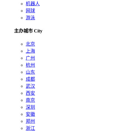
机器人
网球
游泳
主办城市 City
北京
上海
广州
杭州
山东
成都
武汉
西安
南京
深圳
安徽
郑州
浙江