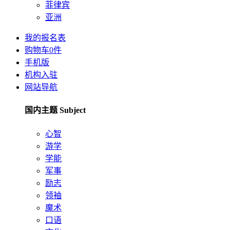
菲律宾
亚洲
我的报名表
购物车
0
件
手机版
机构入驻
网站导航
国内主题 Subject
心智
游学
学能
军事
励志
领袖
魔术
口语