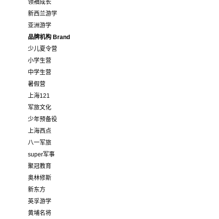
领袖成长
新西兰游学
亚洲游学
品牌机构 Brand
少儿夏令营
小学生营
中学生营
暑假营
上海121
军旅文化
少年预备役
上海西点
八一军旅
super军事
聚冠教育
奥林修斯
新东方
英孚游学
黄埔名将