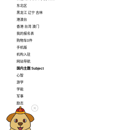
东北区
黑龙江
辽宁
吉林
港澳台
香港
台湾
澳门
我的报名表
购物车
0
件
手机版
机构入驻
网站导航
国内主题 Subject
心智
游学
学能
军事
励志
领袖
魔术
口语