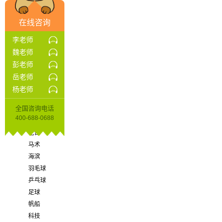
文化
国学
在线咨询
艺术
生存
李老师
拓展
魏老师
草原
彭老师
减肥
岳老师
英语
杨老师
篮球
全国咨询电话
体育
400-688-0688
口才
吃苦
马术
海滨
羽毛球
乒乓球
足球
帆船
科技