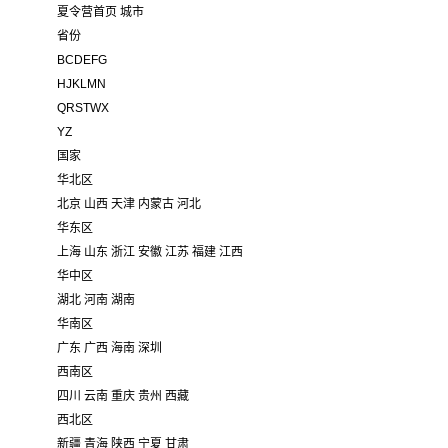
夏令营首页
城市
省份
BCDEFG
HJKLMN
QRSTWX
YZ
国家
华北区
北京
山西
天津
内蒙古
河北
华东区
上海
山东
浙江
安徽
江苏
福建
江西
华中区
湖北
河南
湖南
华南区
广东
广西
海南
深圳
西南区
四川
云南
重庆
贵州
西藏
西北区
新疆
青海
陕西
宁夏
甘肃