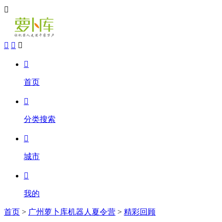





首页

分类搜索

城市

我的
首页
>
广州萝卜库机器人夏令营
>
精彩回顾