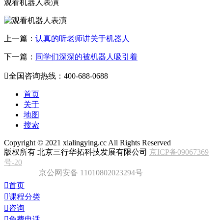
观看机器人表演
上一篇：
认真的听老师讲关于机器人
下一篇：
同学们深深的被机器人吸引着

全国咨询热线：400-688-0688
首页
关于
地图
搜索
Copyright ©
2021
xialingying.cc All Rights Reserved
版权所有 北京三行华拓科技发展有限公司
京ICP备09067369
号-20
京公网安备 11010802023294号

首页

课程分类

咨询

免费电话