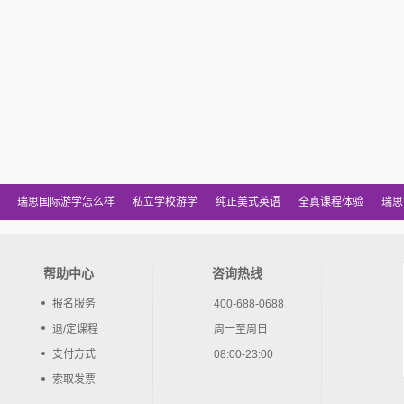
瑞思国际游学怎么样
私立学校游学
纯正美式英语
全真课程体验
瑞思
帮助中心
咨询热线
报名服务
400-688-0688
退/定课程
周一至周日
支付方式
08:00-23:00
索取发票