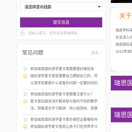
关于
提交信息
瑞思学科
请放心填写，您的信息将被保密。
在全浸入
瑞思国际
2010
常见问题
更多>>
参加瑞思国际游学夏令营需要做好哪些准
备？
国际游学夏令营是需要自己照顾自己的，所
瑞思
以游学前要做什么准备的问题一定要好好的
了解，据夏令营的老师介绍，孩子出游是一
参加瑞思国际游学夏令营需要注意什么？
个学习的过程，一定要正确对待这个事情。
夏令营出国资深外教采取与国内不同的教学
法，突破语言学习瓶颈：用小组答辩、竞猜
瑞思
谜题、手工制作、角色扮演等不同课堂形
参加瑞思国际游学夏令营办理签证要哪些材
式，充分调动孩子积极性与英语学习兴趣，
料？
参加国际游学夏令营是让孩子们在世界学习
帮助中国孩子走出“哑巴外语”困境！