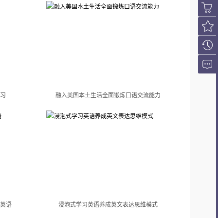
会员登
录
购课车
我的收
藏
浏览历
史
在线咨
习
融入美国本土生活全面锻炼口语交流能力
询
英语
浸泡式学习英语养成英文表达思维模式