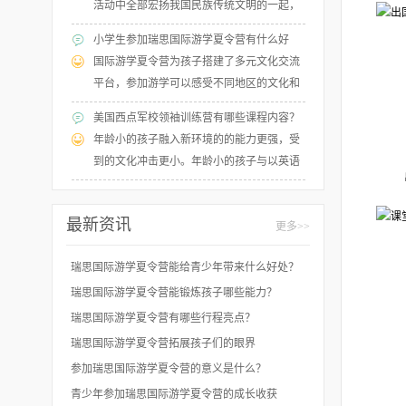
活动中全部宏扬我国民族传统文明的一起，
添加学生对世界文明的了解，强化英语的运
小学生参加瑞思国际游学夏令营有什么好
用才能，培育学生独立学习的才能，增强学
处？
国际游学夏令营为孩子搭建了多元文化交流
生的归纳本质教学才能。
平台，参加游学可以感受不同地区的文化和
风俗，结交来自不同地区的朋友，一起上
美国西点军校领袖训练营有哪些课程内容？
课、学习，在游学活动中尽情发掘自己的兴
年龄小的孩子融入新环境的的能力更强，受
趣与爱好！
到的文化冲击更小。年龄小的孩子与以英语
为母语的同龄人交流简单，更容易交朋友。
最新资讯
更多>>
瑞思国际游学夏令营能给青少年带来什么好处？
瑞思国际游学夏令营能锻炼孩子哪些能力？
瑞思国际游学夏令营有哪些行程亮点？
瑞思国际游学夏令营拓展孩子们的眼界
参加瑞思国际游学夏令营的意义是什么？
青少年参加瑞思国际游学夏令营的成长收获