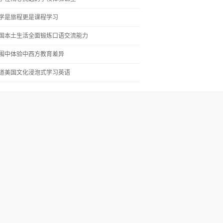
学是旅程更是课程学习
国本土生活全面锻炼口语交流能力
围中体验中西方教育差异
道美国文化浸泡式学习英语