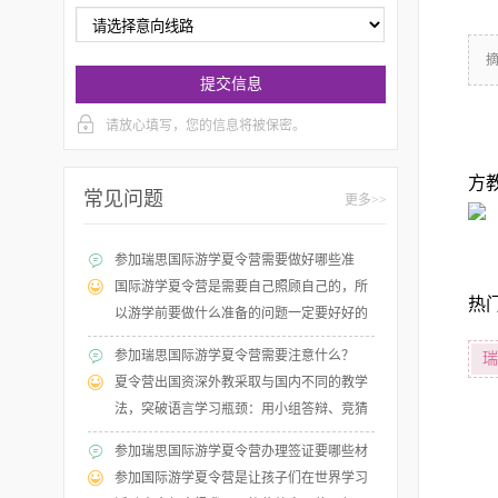
提交信息
请放心填写，您的信息将被保密。
方
常见问题
更多>>
参加瑞思国际游学夏令营需要做好哪些准
备？
国际游学夏令营是需要自己照顾自己的，所
热
以游学前要做什么准备的问题一定要好好的
了解，据夏令营的老师介绍，孩子出游是一
参加瑞思国际游学夏令营需要注意什么？
瑞
个学习的过程，一定要正确对待这个事情。
夏令营出国资深外教采取与国内不同的教学
法，突破语言学习瓶颈：用小组答辩、竞猜
谜题、手工制作、角色扮演等不同课堂形
参加瑞思国际游学夏令营办理签证要哪些材
式，充分调动孩子积极性与英语学习兴趣，
料？
参加国际游学夏令营是让孩子们在世界学习
帮助中国孩子走出“哑巴外语”困境！