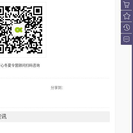
会员登
录
购课车
我的收
藏
浏览历
史
在线咨
询
开心冬夏令营顾问扫码咨询
分享到：
资讯