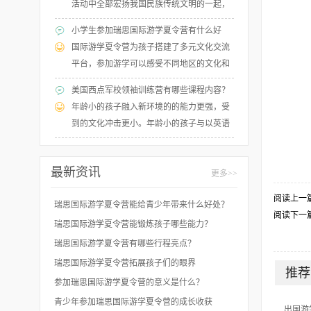
活动中全部宏扬我国民族传统文明的一起，
添加学生对世界文明的了解，强化英语的运
小学生参加瑞思国际游学夏令营有什么好
用才能，培育学生独立学习的才能，增强学
处？
国际游学夏令营为孩子搭建了多元文化交流
生的归纳本质教学才能。
平台，参加游学可以感受不同地区的文化和
风俗，结交来自不同地区的朋友，一起上
美国西点军校领袖训练营有哪些课程内容？
课、学习，在游学活动中尽情发掘自己的兴
年龄小的孩子融入新环境的的能力更强，受
趣与爱好！
到的文化冲击更小。年龄小的孩子与以英语
为母语的同龄人交流简单，更容易交朋友。
最新资讯
更多>>
阅读上一
瑞思国际游学夏令营能给青少年带来什么好处？
阅读下一
瑞思国际游学夏令营能锻炼孩子哪些能力？
瑞思国际游学夏令营有哪些行程亮点？
瑞思国际游学夏令营拓展孩子们的眼界
推荐
参加瑞思国际游学夏令营的意义是什么？
青少年参加瑞思国际游学夏令营的成长收获
出国游