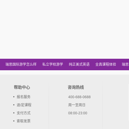
瑞思国际游学怎么样
私立学校游学
纯正美式英语
全真课程体验
瑞思
帮助中心
咨询热线
报名服务
400-688-0688
退/定课程
周一至周日
支付方式
08:00-23:00
索取发票