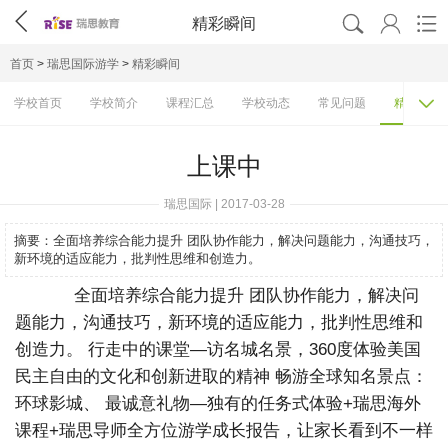




精彩瞬间
首页
>
瑞思国际游学
>
精彩瞬间

学校首页
学校简介
课程汇总
学校动态
常见问题
精彩瞬间
上课中
瑞思国际 | 2017-03-28
摘要：
全面培养综合能力提升 团队协作能力，解决问题能力，沟通技巧，
新环境的适应能力，批判性思维和创造力。
全面培养综合能力提升 团队协作能力，解决问
题能力，沟通技巧，新环境的适应能力，批判性思维和
创造力。 行走中的课堂—访名城名景，360度体验美国
民主自由的文化和创新进取的精神 畅游全球知名景点：
环球影城、 最诚意礼物—独有的任务式体验+瑞思海外
课程+瑞思导师全方位游学成长报告，让家长看到不一样