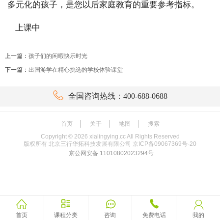
多元化的孩子，是您以后家庭教育的重要参考指标。
上一篇：
孩子们的闲暇快乐时光
下一篇：
出国游学在精心挑选的学校体验课堂

全国咨询热线：400-688-0688
首页
关于
地图
搜索
Copyright ©
2026
xialingying.cc All Rights Reserved
版权所有 北京三行华拓科技发展有限公司
京ICP备09067369号-20
京公网安备 11010802023294号





首页
课程分类
咨询
免费电话
我的