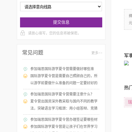
提交信息
请放心填写，您的信息将被保密。
常见问题
更多>>
军
参加瑞思国际游学夏令营需要做好哪些准
备？
国际游学夏令营是需要自己照顾自己的，所
以游学前要做什么准备的问题一定要好好的
热
了解，据夏令营的老师介绍，孩子出游是一
参加瑞思国际游学夏令营需要注意什么？
个学习的过程，一定要正确对待这个事情。
夏令营出国资深外教采取与国内不同的教学
瑞
法，突破语言学习瓶颈：用小组答辩、竞猜
谜题、手工制作、角色扮演等不同课堂形
参加瑞思国际游学夏令营办理签证要哪些材
式，充分调动孩子积极性与英语学习兴趣，
料？
参加国际游学夏令营是让孩子们在世界学习
帮助中国孩子走出“哑巴外语”困境！