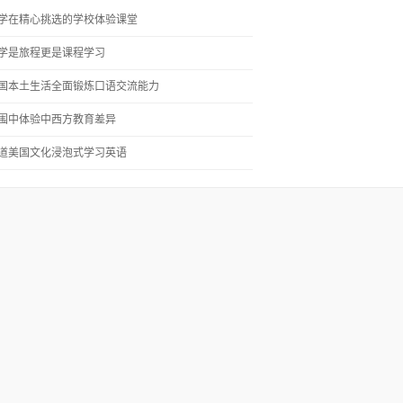
学在精心挑选的学校体验课堂
学是旅程更是课程学习
国本土生活全面锻炼口语交流能力
围中体验中西方教育差异
道美国文化浸泡式学习英语