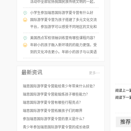
活动中全部宏扬我国民族传统文明的一起，
添加学生对世界文明的了解，强化英语的运
小学生参加瑞思国际游学夏令营有什么好
用才能，培育学生独立学习的才能，增强学
处？
国际游学夏令营为孩子搭建了多元文化交流
生的归纳本质教学才能。
平台，参加游学可以感受不同地区的文化和
风俗，结交来自不同地区的朋友，一起上
美国西点军校领袖训练营有哪些课程内容？
课、学习，在游学活动中尽情发掘自己的兴
年龄小的孩子融入新环境的的能力更强，受
趣与爱好！
到的文化冲击更小。年龄小的孩子与以英语
为母语的同龄人交流简单，更容易交朋友。
最新资讯
更多>>
瑞思国际游学夏令营能给青少年带来什么好处？
阅读上一
瑞思国际游学夏令营能锻炼孩子哪些能力？
阅读下一
瑞思国际游学夏令营有哪些行程亮点？
瑞思国际游学夏令营拓展孩子们的眼界
参加瑞思国际游学夏令营的意义是什么？
推荐
青少年参加瑞思国际游学夏令营的成长收获