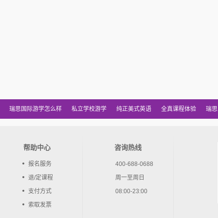
瑞思国际游学怎么样
私立学校游学
纯正美式英语
全真课程体验
瑞思
帮助中心
咨询热线
报名服务
400-688-0688
退/定课程
周一至周日
支付方式
08:00-23:00
索取发票