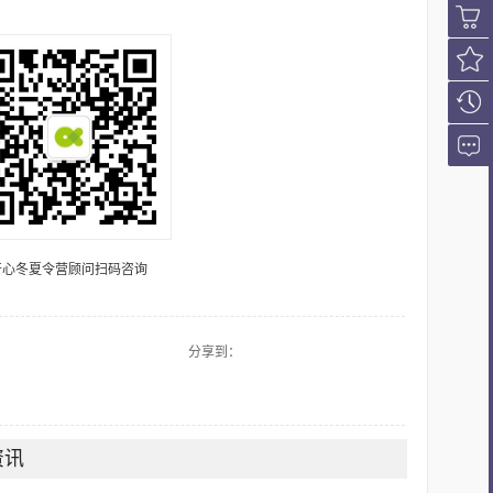
会员登
录
购课车
我的收
藏
浏览历
史
在线咨
询
开心冬夏令营顾问扫码咨询
分享到：
资讯