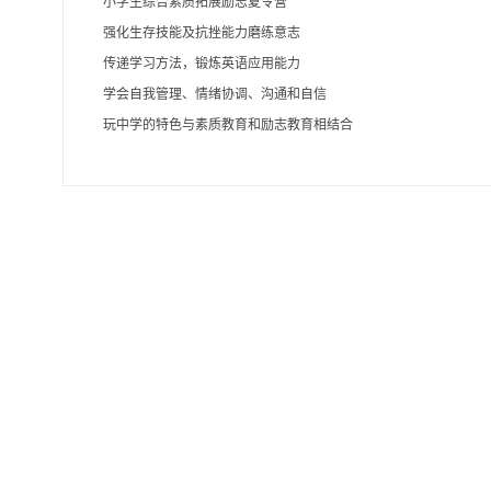
小学生综合素质拓展励志夏令营
强化生存技能及抗挫能力磨练意志
传递学习方法，锻炼英语应用能力
学会自我管理、情绪协调、沟通和自信
玩中学的特色与素质教育和励志教育相结合