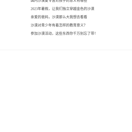
国内沙漠夏令营对孩子的意义有哪些
2023年暑假，让我们独立穿越金色的沙漠
亲爱的爸妈，沙漠那么大我想去看看
沙漠对青少年有着怎样的教育意义？
参加沙漠活动，这些东西你千万别忘了带！