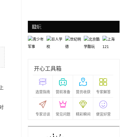
青少年
巨人学
世纪明
北京酷学
上海
军事
校
德
酷玩
121
开心工具箱
上
选营指南
营前准备
营员收获
专家解答
对
专家访谈
常见问题
精彩瞬间
便宜好营