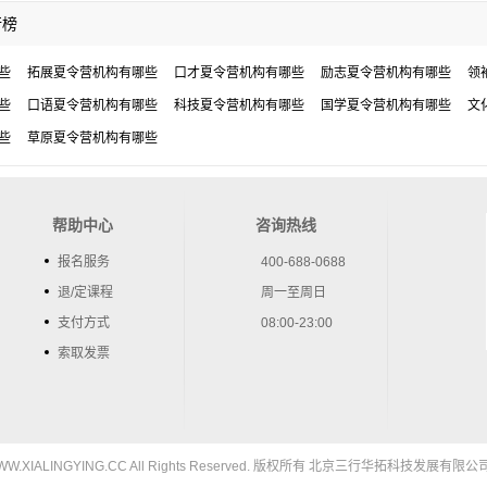
行榜
些
拓展夏令营机构有哪些
口才夏令营机构有哪些
励志夏令营机构有哪些
领
些
口语夏令营机构有哪些
科技夏令营机构有哪些
国学夏令营机构有哪些
文
些
草原夏令营机构有哪些
帮助中心
咨询热线
报名服务
400-688-0688
退/定课程
周一至周日
支付方式
08:00-23:00
索取发票
5 WWW.XIALINGYING.CC All Rights Reserved. 版权所有 北京三行华拓科技发展有限公司