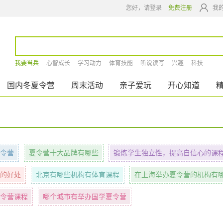
您好，请登录
免费注册
我
我要当兵
心智成长
学习动力
体育技能
听说读写
兴趣
科技
国内冬夏令营
周末活动
亲子爱玩
开心知道
令营
夏令营十大品牌有哪些
锻炼学生独立性，提高自信心的课
的好处
北京有哪些机构有体育课程
在上海举办夏令营的机构有
令营课程
哪个城市有举办国学夏令营