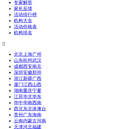
专家解答
家长反馈
活动排行榜
机构大全
活动价格表
机构排名

北京
上海
广州
山东
杭州
武汉
成都
西安
南京
深圳
安徽
郑州
浙江
新疆
广西
厦门
江西
山西
湖南
重庆
宁夏
江苏
华北
华东
华中
华南
西南
西北
东北
港澳台
贵州
广东
海南
云南
内蒙古
河南
天津
河北
福建