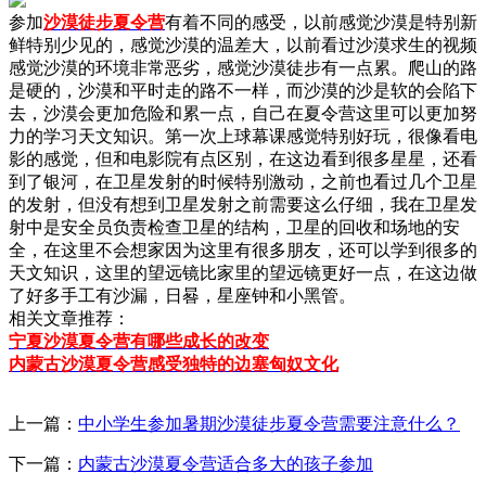
参加
沙漠徒步夏令营
有着不同的感受，以前感觉沙漠是特别新
鲜特别少见的，感觉沙漠的温差大，以前看过沙漠求生的视频
感觉沙漠的环境非常恶劣，感觉沙漠徒步有一点累。爬山的路
是硬的，沙漠和平时走的路不一样，而沙漠的沙是软的会陷下
去，沙漠会更加危险和累一点，自己在夏令营这里可以更加努
力的学习天文知识。第一次上球幕课感觉特别好玩，很像看电
影的感觉，但和电影院有点区别，在这边看到很多星星，还看
到了银河，在卫星发射的时候特别激动，之前也看过几个卫星
的发射，但没有想到卫星发射之前需要这么仔细，我在卫星发
射中是安全员负责检查卫星的结构，卫星的回收和场地的安
全，在这里不会想家因为这里有很多朋友，还可以学到很多的
天文知识，这里的望远镜比家里的望远镜更好一点，在这边做
了好多手工有沙漏，日晷，星座钟和小黑管。
相关文章推荐：
宁夏沙漠夏令营有哪些成长的改变
内蒙古沙漠夏令营感受独特的边塞匈奴文化
上一篇：
中小学生参加暑期沙漠徒步夏令营需要注意什么？
下一篇：
内蒙古沙漠夏令营适合多大的孩子参加