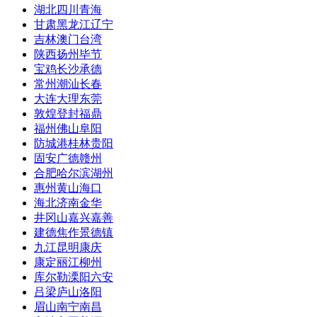
湖北
四川
青海
甘肃
黑龙江
辽宁
吉林
澳门
台湾
陕西
扬州
毕节
宝鸡
长沙
承德
常州
潮汕
长春
大连
大理
东莞
敦煌
登封
福鼎
福州
佛山
阜阳
防城港
桂林
贵阳
固安
广德
赣州
合肥
哈尔滨
湖州
惠州
黄山
海口
海北
济南
金华
井冈山
嘉兴
嘉善
建德
焦作
景德镇
九江
昆明
康庆
康定
丽江
柳州
库尔勒
溧阳
六安
吕梁
庐山
洛阳
眉山
南宁
南昌