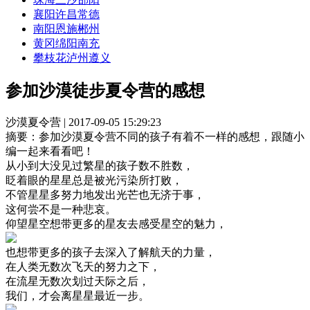
襄阳
许昌
常德
南阳
恩施
郴州
黄冈
绵阳
南充
攀枝花
泸州
遵义
参加沙漠徒步夏令营的感想
沙漠夏令营 | 2017-09-05 15:29:23
摘要：
参加沙漠夏令营不同的孩子有着不一样的感想，跟随小
编一起来看看吧！
从小到大没见过繁星的孩子数不胜数，
眨着眼的星星总是被光污染所打败，
不管星星多努力地发出光芒也无济于事，
这何尝不是一种悲哀。
仰望星空想带更多的星友去感受星空的魅力，
也想带更多的孩子去深入了解航天的力量，
在人类无数次飞天的努力之下，
在流星无数次划过天际之后，
我们，才会离星星最近一步。