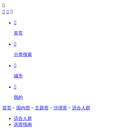





首页

分类搜索

城市

我的
首页
>
国内营
>
主题营
>
沙漠营
>
适合人群
适合人群
选营指南