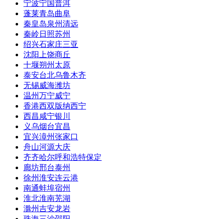
宁波
宁国
普洱
蓬莱
青岛
曲阜
秦皇岛
泉州
清远
秦岭
日照
苏州
绍兴
石家庄
三亚
沈阳
上饶
商丘
十堰
朔州
太原
泰安
台北
乌鲁木齐
无锡
威海
潍坊
温州
万宁
威宁
香港
西双版纳
西宁
西昌
咸宁
银川
义乌
烟台
宜昌
宜兴
漳州
张家口
舟山
河源
大庆
齐齐哈尔
呼和浩特
保定
廊坊
邢台
泰州
徐州
淮安
连云港
南通
蚌埠
宿州
淮北
淮南
芜湖
滁州
吉安
龙岩
珠海
三沙
邵阳