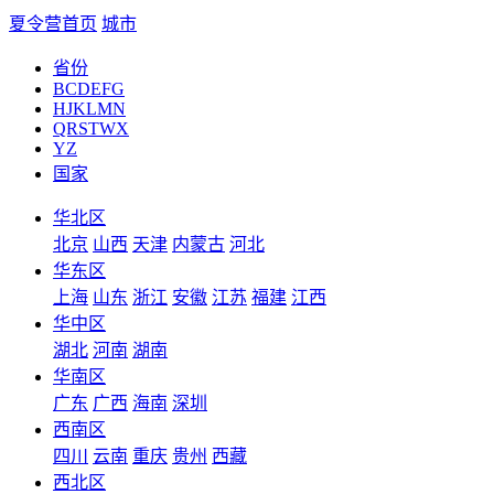
夏令营首页
城市
省份
BCDEFG
HJKLMN
QRSTWX
YZ
国家
华北区
北京
山西
天津
内蒙古
河北
华东区
上海
山东
浙江
安徽
江苏
福建
江西
华中区
湖北
河南
湖南
华南区
广东
广西
海南
深圳
西南区
四川
云南
重庆
贵州
西藏
西北区