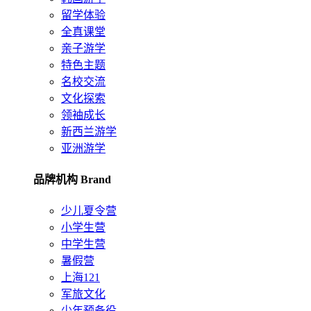
留学体验
全真课堂
亲子游学
特色主题
名校交流
文化探索
领袖成长
新西兰游学
亚洲游学
品牌机构 Brand
少儿夏令营
小学生营
中学生营
暑假营
上海121
军旅文化
少年预备役