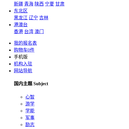
新疆
青海
陕西
宁夏
甘肃
东北区
黑龙江
辽宁
吉林
港澳台
香港
台湾
澳门
我的报名表
购物车
0
件
手机版
机构入驻
网站导航
国内主题 Subject
心智
游学
学能
军事
励志