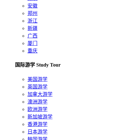
安徽
郑州
浙江
新疆
广西
厦门
重庆
国际游学 Study Tour
美国游学
英国游学
加拿大游学
澳洲游学
欧洲游学
新加坡游学
香港游学
日本游学
韩国游学