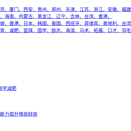
京、
厦门、
西安、
贵州、
郑州、
天津、
江苏、
浙江、
安徽、
福建
、
海南、
内蒙古、
黑龙江、
辽宁、
吉林、
台湾、
香港、
坡、
香港、
日本、
韩国、
泰国、
西班牙、
菲律宾、
奥地利、
台湾
育、
减肥、
篮球、
国学、
励志、
海滨、
马术、
拓展、
口才、
羽毛
游学
减肥
能力提升
情商财商