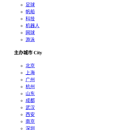
足球
帆船
科技
机器人
网球
游泳
主办城市 City
北京
上海
广州
杭州
山东
成都
武汉
西安
南京
深圳