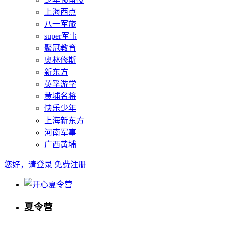
上海西点
八一军旅
super军事
聚冠教育
奥林修斯
新东方
英孚游学
黄埔名将
快乐少年
上海新东方
河南军事
广西黄埔
您好，请登录
免费注册
夏令营