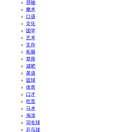
领袖
魔术
口语
文化
国学
艺术
生存
拓展
草原
减肥
英语
篮球
体育
口才
吃苦
马术
海滨
羽毛球
乒乓球