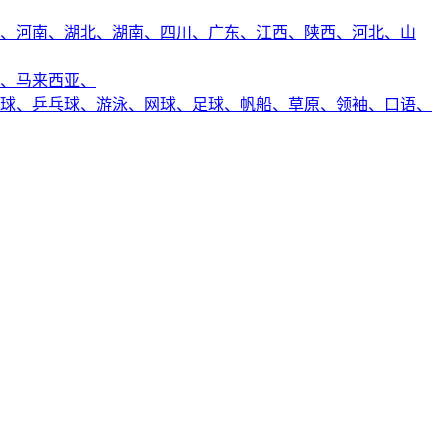
、
河南、
湖北、
湖南、
四川、
广东、
江西、
陕西、
河北、
山
、
马来西亚、
球、
乒乓球、
游泳、
网球、
足球、
帆船、
草原、
领袖、
口语、