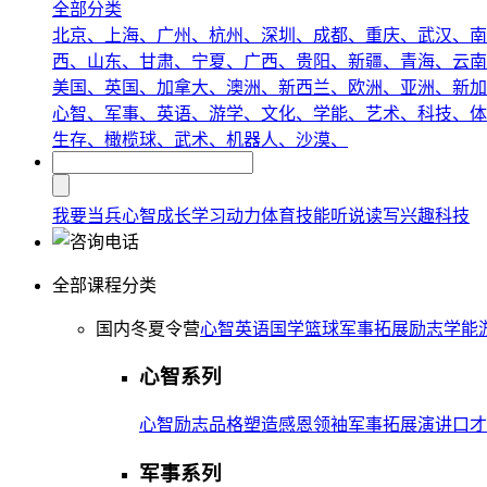
全部分类
北京、
上海、
广州、
杭州、
深圳、
成都、
重庆、
武汉、
南
西、
山东、
甘肃、
宁夏、
广西、
贵阳、
新疆、
青海、
云南
美国、
英国、
加拿大、
澳洲、
新西兰、
欧洲、
亚洲、
新加
心智、
军事、
英语、
游学、
文化、
学能、
艺术、
科技、
体
生存、
橄榄球、
武术、
机器人、
沙漠、
我要当兵
心智成长
学习动力
体育技能
听说读写
兴趣
科技
全部课程分类
国内冬夏令营
心智
英语
国学
篮球
军事
拓展
励志
学能
心智系列
心智
励志
品格塑造
感恩
领袖
军事拓展
演讲口才
军事系列