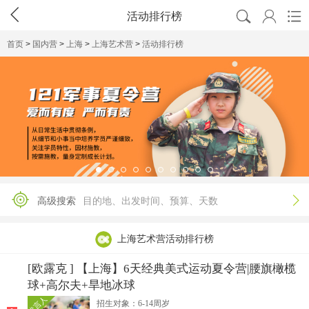




活动排行榜
首页
>
国内营
>
上海
>
上海艺术营
>
活动排行榜

高级搜索
目的地、出发时间、预算、天数
上海艺术营活动排行榜
[欧露克 ] 【上海】6天经典美式运动夏令营|腰旗橄榄
球+高尔夫+旱地冰球
代言人
招生对象：6-14周岁