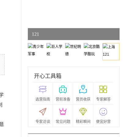
上海
121
开心工具箱
学
选营指南
营前准备
营员收获
专家解答
制
专家访谈
常见问题
精彩瞬间
便宜好营
题