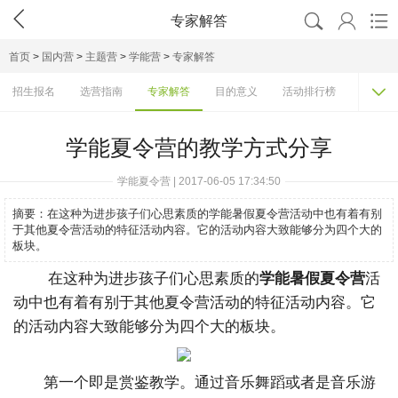




专家解答
首页
>
国内营
>
主题营
>
学能营
>
专家解答

招生报名
选营指南
专家解答
目的意义
活动排行榜
机构大
学能夏令营的教学方式分享
学能夏令营 | 2017-06-05 17:34:50
摘要：
在这种为进步孩子们心思素质的学能暑假夏令营活动中也有着有别
于其他夏令营活动的特征活动内容。它的活动内容大致能够分为四个大的
板块。
在这种为进步孩子们心思素质的
学能暑假夏令营
活
动中也有着有别于其他夏令营活动的特征活动内容。它
的活动内容大致能够分为四个大的板块。
第一个即是赏鉴教学。通过音乐舞蹈或者是音乐游