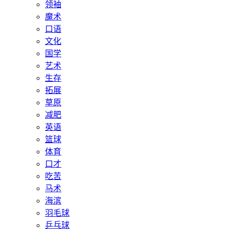
领袖
魔术
口语
文化
国学
艺术
生存
拓展
草原
减肥
英语
篮球
体育
口才
吃苦
马术
海滨
羽毛球
乒乓球