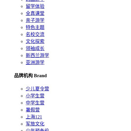
留学体验
全真课堂
亲子游学
特色主题
名校交流
文化探索
领袖成长
新西兰游学
亚洲游学
品牌机构 Brand
少儿夏令营
小学生营
中学生营
暑假营
上海121
军旅文化
少年预备役