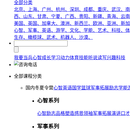
全部分类
北京、
上海、
广州、
杭州、
深圳、
成都、
重庆、
武汉、
南
西、
山东、
甘肃、
宁夏、
广西、
贵阳、
新疆、
青海、
云南
美国、
英国、
加拿大、
澳洲、
新西兰、
欧洲、
亚洲、
新加
心智、
军事、
英语、
游学、
文化、
学能、
艺术、
科技、
体
生存、
橄榄球、
武术、
机器人、
沙漠、
我要当兵
心智成长
学习动力
体育技能
听说读写
兴趣
科技
全部课程分类
国内冬夏令营
心智
英语
国学
篮球
军事
拓展
励志
学能
心智系列
心智
励志
品格塑造
感恩
领袖
军事拓展
演讲口才
军事系列