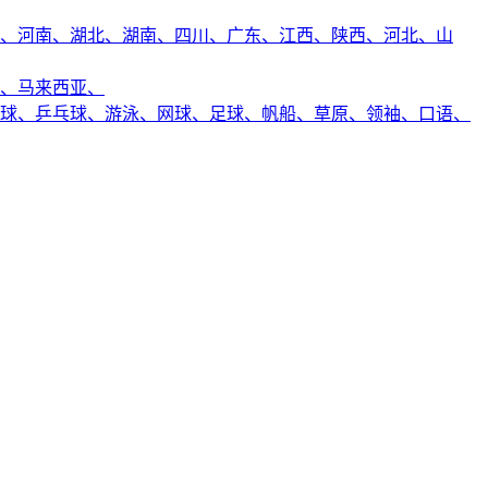
、
河南、
湖北、
湖南、
四川、
广东、
江西、
陕西、
河北、
山
、
马来西亚、
球、
乒乓球、
游泳、
网球、
足球、
帆船、
草原、
领袖、
口语、