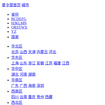
夏令营首页
城市
省份
BCDEFG
HJKLMN
QRSTWX
YZ
国家
华北区
北京
山西
天津
内蒙古
河北
华东区
上海
山东
浙江
安徽
江苏
福建
江西
华中区
湖北
河南
湖南
华南区
广东
广西
海南
深圳
西南区
四川
云南
重庆
贵州
西藏
西北区