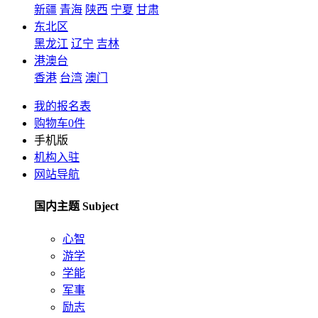
新疆
青海
陕西
宁夏
甘肃
东北区
黑龙江
辽宁
吉林
港澳台
香港
台湾
澳门
我的报名表
购物车
0
件
手机版
机构入驻
网站导航
国内主题 Subject
心智
游学
学能
军事
励志