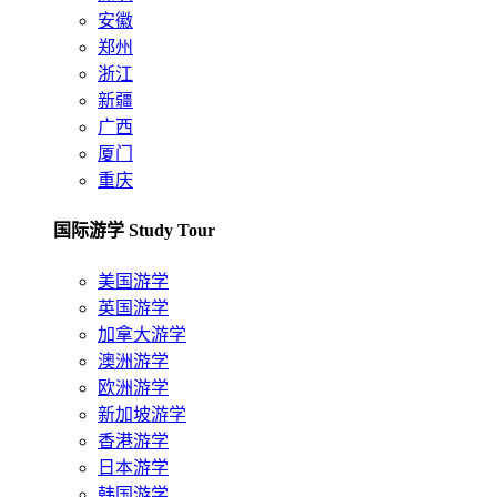
安徽
郑州
浙江
新疆
广西
厦门
重庆
国际游学 Study Tour
美国游学
英国游学
加拿大游学
澳洲游学
欧洲游学
新加坡游学
香港游学
日本游学
韩国游学