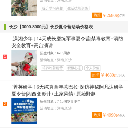
活动地点：湖南,长沙
提升学习兴趣
生活技能训练
￥2680
热报
起
/7天
长沙【3000-8000元】长沙夏令营活动价格表
[潇湘少年 ] 14天成长磨练军事夏令营|禁毒教育+消防
安全教育+高台演讲
招生对象：6-16周岁
1
活动地点：湖南,长沙
培养吃苦耐劳
积极心态
个人价值
￥4680
热报
起
/14天
[菁英研学 ] 6天纯真童年惹巴拉·探访神秘阿凡达研学
夏令营|湘西变形计+土家风情+原始野趣
招生对象：7-15周岁青少年
2
活动地点：湖南,长沙
￥4990
热报
起
/6天