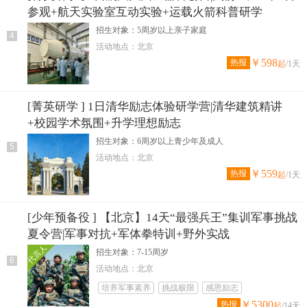
参观+航天实验室互动实验+运载火箭科普研学
招生对象：5周岁以上亲子家庭
4
活动地点：北京
￥598
热报
起
/1天
[菁英研学 ] 1日清华励志体验研学营|清华建筑精讲
+校园学术氛围+升学理想励志
招生对象：6周岁以上青少年及成人
5
活动地点：北京
￥559
热报
起
/1天
[少年预备役 ] 【北京】14天“最强兵王”集训军事挑战
夏令营|军事对抗+军体拳特训+野外实战
代言人
招生对象：7-15周岁
6
活动地点：北京
培养军事素养
挑战极限
感恩励志
￥5300
热报
起
/14天