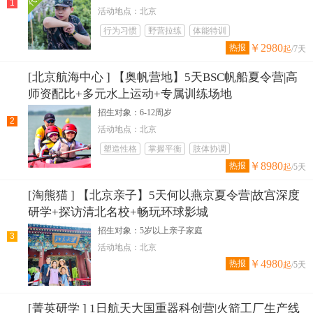
1
活动地点：北京
行为习惯
野营拉练
体能特训
￥2980
热报
起
/7天
[北京航海中心 ] 【奥帆营地】5天BSC帆船夏令营|高
师资配比+多元水上运动+专属训练场地
招生对象：6-12周岁
2
活动地点：北京
塑造性格
掌握平衡
肢体协调
￥8980
热报
起
/5天
[淘熊猫 ] 【北京亲子】5天何以燕京夏令营|故宫深度
研学+探访清北名校+畅玩环球影城
招生对象：5岁以上亲子家庭
3
活动地点：北京
￥4980
热报
起
/5天
[菁英研学 ] 1日航天大国重器科创营|火箭工厂生产线