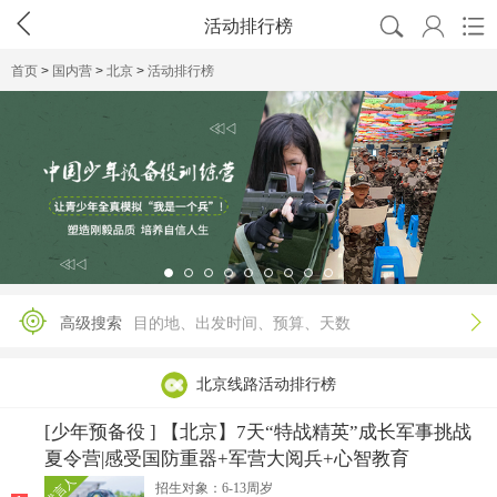




活动排行榜
首页
>
国内营
>
北京
>
活动排行榜

高级搜索
目的地、出发时间、预算、天数
北京线路活动排行榜
[少年预备役 ] 【北京】7天“特战精英”成长军事挑战
夏令营|感受国防重器+军营大阅兵+心智教育
代言人
招生对象：6-13周岁