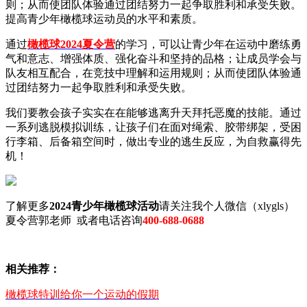
则；从而使团队体验通过团结努力一起争取胜利和承受失败。
提高青少年橄榄球运动员的水平和素质。
通过
橄榄球2024夏令营
的学习，可以让青少年在运动中磨练勇
气和意志、增强体质、强化奋斗和坚持的品格；让成员学会与
队友相互配合，在竞技中理解和运用规则；从而使团队体验通
过团结努力一起争取胜利和承受失败。
我们要教会孩子实实在在能够逃离升天拜托恶魔的技能。通过
一系列逃脱模拟训练，让孩子们在面对绳索、胶带绑架，受困
行李箱、后备箱空间时，做出专业的逃生反应，为自救赢得先
机！
了解更多
2024青少年橄榄球活动
请关注我个人微信（xlygls）
夏令营郭老师 或者电话咨询
400-688-0688
相关推荐：
橄榄球特训给你一个运动的假期