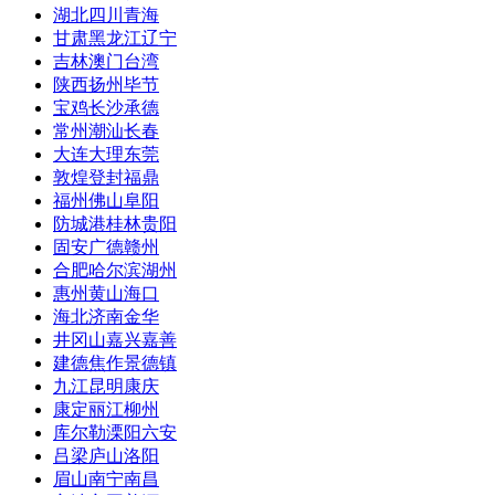
湖北
四川
青海
甘肃
黑龙江
辽宁
吉林
澳门
台湾
陕西
扬州
毕节
宝鸡
长沙
承德
常州
潮汕
长春
大连
大理
东莞
敦煌
登封
福鼎
福州
佛山
阜阳
防城港
桂林
贵阳
固安
广德
赣州
合肥
哈尔滨
湖州
惠州
黄山
海口
海北
济南
金华
井冈山
嘉兴
嘉善
建德
焦作
景德镇
九江
昆明
康庆
康定
丽江
柳州
库尔勒
溧阳
六安
吕梁
庐山
洛阳
眉山
南宁
南昌