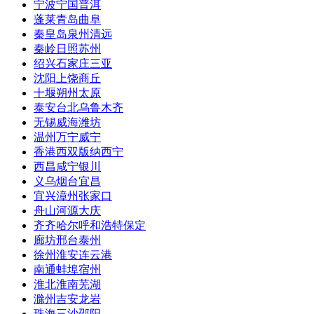
宁波
宁国
普洱
蓬莱
青岛
曲阜
秦皇岛
泉州
清远
秦岭
日照
苏州
绍兴
石家庄
三亚
沈阳
上饶
商丘
十堰
朔州
太原
泰安
台北
乌鲁木齐
无锡
威海
潍坊
温州
万宁
威宁
香港
西双版纳
西宁
西昌
咸宁
银川
义乌
烟台
宜昌
宜兴
漳州
张家口
舟山
河源
大庆
齐齐哈尔
呼和浩特
保定
廊坊
邢台
泰州
徐州
淮安
连云港
南通
蚌埠
宿州
淮北
淮南
芜湖
滁州
吉安
龙岩
珠海
三沙
邵阳