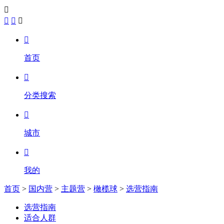





首页

分类搜索

城市

我的
首页
>
国内营
>
主题营
>
橄榄球
>
选营指南
选营指南
适合人群