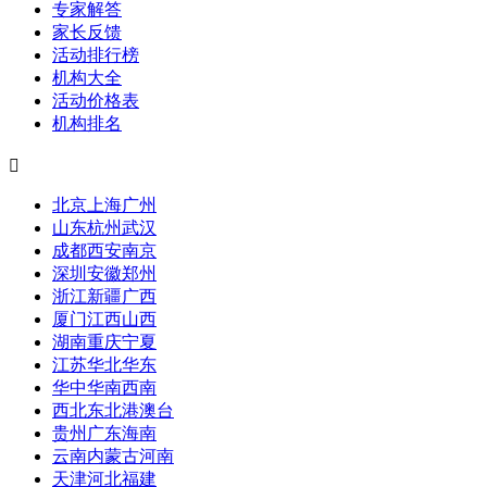
专家解答
家长反馈
活动排行榜
机构大全
活动价格表
机构排名

北京
上海
广州
山东
杭州
武汉
成都
西安
南京
深圳
安徽
郑州
浙江
新疆
广西
厦门
江西
山西
湖南
重庆
宁夏
江苏
华北
华东
华中
华南
西南
西北
东北
港澳台
贵州
广东
海南
云南
内蒙古
河南
天津
河北
福建