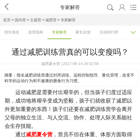




专家解答
首页
>
国内营
>
主题营
>
减肥营
>
专家解答

招生报名
选营指南
专家解答
家长反馈
活动排行榜
机构大
通过减肥训练营真的可以变瘦吗？
减肥夏令营 | 2017-06-14 16:02:58
摘要：
报名减肥训练营通过封闭训练、远程控制指导、量化管理，改变不
科学的运动行为和不健康的膳食行为习惯。
运动减肥是需要付出艰辛的，但当孩子们度过适应
期，成功地将艰辛变成为坚毅，孩子们就收获了减肥以
外更加重要的东西！孩子们还要在减肥训练营学会离开
父母的独立生活、与人交流、协作、处理人际关系能社
会生存技能。
通过
减肥夏令营
，营员不但在体重、体形方面取得