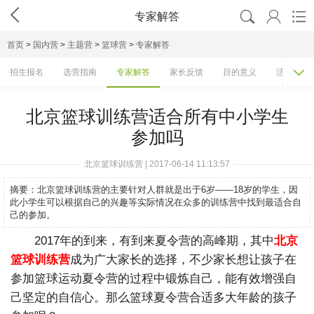




专家解答
首页
>
国内营
>
主题营
>
篮球营
>
专家解答

招生报名
选营指南
专家解答
家长反馈
目的意义
活动排行
北京篮球训练营适合所有中小学生
参加吗
北京篮球训练营 | 2017-06-14 11:13:57
摘要：
北京篮球训练营的主要针对人群就是出于6岁——18岁的学生，因
此小学生可以根据自己的兴趣等实际情况在众多的训练营中找到最适合自
己的参加。
2017
年的到来，有到来夏令营的高峰期，其中
北京
篮球训练营
成为广大家长的选择，不少家长想让孩子在
参加篮球运动夏令营的过程中锻炼自己，能有效增强自
己坚定的自信心。那么篮球夏令营合适多大年龄的孩子