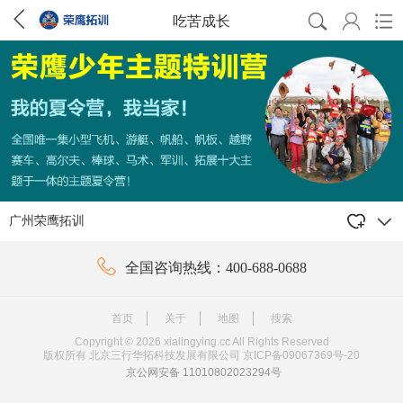




吃苦成长

广州荣鹰拓训

全国咨询热线：400-688-0688
首页
学校简介
课程汇总
学校动态
常见问题
精彩瞬间
首页
关于
地图
搜索
Copyright ©
2026
xialingying.cc All Rights Reserved
版权所有 北京三行华拓科技发展有限公司
京ICP备09067369号-20
京公网安备 11010802023294号