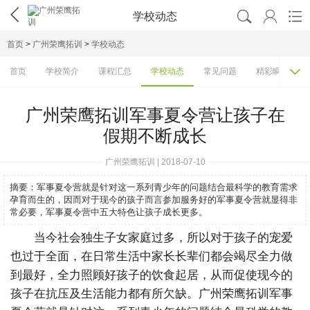




学校动态
首页
>
广州荣鹰拓训
>
学校动态

首页
学校简介
课程汇总
学校动态
常见问题
精彩瞬间
广州荣鹰拓训军事夏令营让孩子在
假期不断成长
广州荣鹰拓训 | 2018-07-10
摘要：
军事夏令营就是针对这一系列青少年的问题结合最科学的教育需求
孕育而生的，因而对于现今的孩子而言参加服务好的军事夏令营就显得非
常必要，军事夏令营中五大特色让孩子成长更多。
当今社会独生子女家庭过多，所以对于孩子的宠爱
也过于全面，在日常生活中家长长辈们都会竭尽全力做
到最好，全力照顾好孩子的饮食起居，从而促使现今的
孩子在抗压及生活能力都有所欠缺。广州荣鹰拓训军事