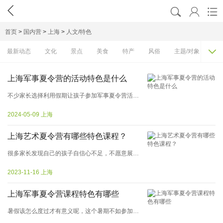




首页
>
国内营
>
上海
>
人文/特色

最新动态
文化
景点
美食
特产
风俗
主题/对象
费
上海军事夏令营的活动特色是什么
不少家长选择利用假期让孩子参加军事夏令营活动，上海军事夏令营是家长们的选择之一。孩子们在上海军事夏令营中能够接受专业的军事训练，通过训练孩子们能够学习更多军事知识和技能，上海军事夏令营让度过充实并且有意义的...
2024-05-09 上海
上海艺术夏令营有哪些特色课程？
很多家长发现自己的孩子自信心不足，不愿意展示自己，缺乏表现力，想要有所改变，那可以为孩子报名上海艺术夏令营。上海艺术夏令营在为孩子传授技能的同时，还能激发孩子的艺术天赋和心情，在学习的同时提升艺术内涵，增强表演力，提...
2023-11-16 上海
上海军事夏令营课程特色有哪些
暑假该怎么度过才有意义呢，这个暑期不如参加近期较为火爆的夏令营活动吧。上海的军事夏令营以军事训练为主可以很好的帮助孩子养成良好的行为习惯，练就好的军人品质，因此受到很多家长的欢迎。那么究竟上海的军事夏令营课...