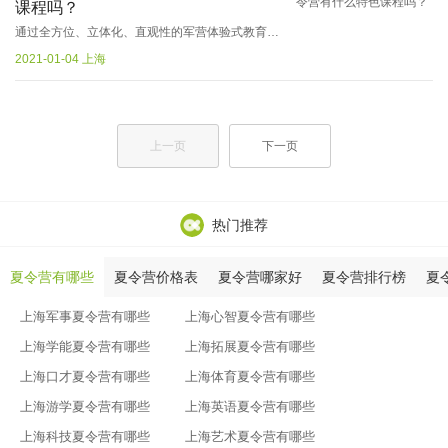
课程吗？
通过全方位、立体化、直观性的军营体验式教育活动，帮助学员独立自主，养成良好行为习惯，使学生深刻的懂得人生意义，2022参加上海军事的夏令营有什么特色课程呢？...
2021-01-04 上海
上一页
下一页
热门推荐
夏令营有哪些
夏令营价格表
夏令营哪家好
夏令营排行榜
夏
上海军事夏令营有哪些
上海心智夏令营有哪些
上海学能夏令营有哪些
上海拓展夏令营有哪些
上海口才夏令营有哪些
上海体育夏令营有哪些
上海游学夏令营有哪些
上海英语夏令营有哪些
上海科技夏令营有哪些
上海艺术夏令营有哪些