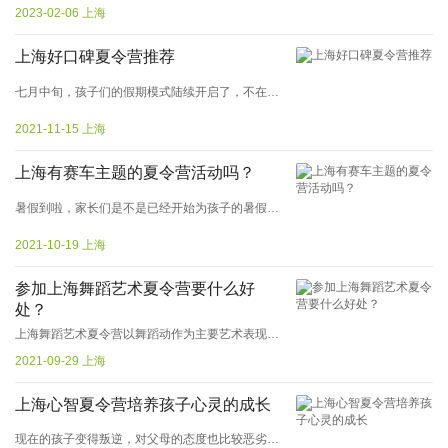
2023-02-06 上海
上海好口碑夏令营推荐
七月中旬，孩子们的假期模式陆续开启了，不在按部就班的上学放学，假期生活就可以无序放纵了么？我想每一位家长的答案都是否定的，那么，暑期有上海夏令营吗？下面就给大家介绍一下上海不同的暑假夏令营！...
2021-11-15 上海
上海有赛车主题的夏令营活动吗？
暑假到啦，家长们是不是已经开始为孩子的暑假生活开始烦恼了呢？孩子新鲜感来的快去的也快。现在很多小孩子对赛车感兴趣，家长们也觉得很酷，但是是不是让孩子学习就会很担心孩子的安危呢？可以让孩子来参加上海赛车夏令营，让孩...
2021-10-19 上海
参加上海舞蹈艺术夏令营要什么好
处？
上海舞蹈艺术夏令营以舞蹈动作为主要艺术表现手段、着重表现语言文字或其他艺术表现手段所难以表观的人们的内在深层的精神世界，细腻的情感、深刻的思想、鲜明的性格。创造出可被人感知的生动的舞蹈形象，以表达舞蹈作者...
2021-09-29 上海
上海心智夏令营培养孩子心灵的成长
现在的孩子变得叛逆，对父母的态度也比较恶劣，这是因为孩子的内心没有得到正确的指引，产生了一些偏差。所以现在对于孩子的教育其实也要注意对孩子的素质教育，让孩子的身心都健康，才能更好地建设美好的家园。上海心智夏令营...