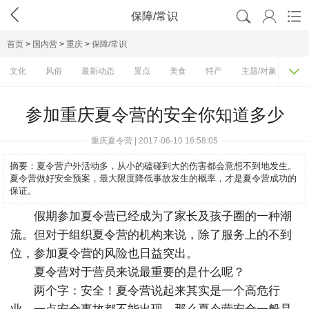




保障/常识
首页
>
国内营
>
重庆
>
保障/常识

文化
风俗
最新动态
景点
美食
特产
主题/对象
费
参加重庆夏令营的安全你知道多少
重庆夏令营 | 2017-06-10 16:58:05
摘要：
夏令营户外活动多，从小的磕碰到大的伤害都会意想不到地发生。
夏令营做好安全预案，最大限度降低事故发生的概率，才是夏令营成功的
保证。
假期参加夏令营已经成为了家长及孩子圈的一种潮
流。但对于组织夏令营的机构来说，除了服务上的不到
位，参加夏令营的风险也日益突出。
夏令营对于营员来说最重要的是什么呢？
两个字：安全！夏令营说起来其实是一个高危行