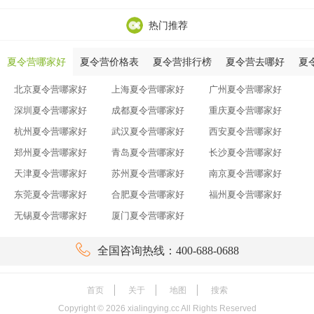
热门推荐
夏令营哪家好
夏令营价格表
夏令营排行榜
夏令营去哪好
夏
北京夏令营哪家好
上海夏令营哪家好
广州夏令营哪家好
深圳夏令营哪家好
成都夏令营哪家好
重庆夏令营哪家好
杭州夏令营哪家好
武汉夏令营哪家好
西安夏令营哪家好
郑州夏令营哪家好
青岛夏令营哪家好
长沙夏令营哪家好
天津夏令营哪家好
苏州夏令营哪家好
南京夏令营哪家好
东莞夏令营哪家好
合肥夏令营哪家好
福州夏令营哪家好
无锡夏令营哪家好
厦门夏令营哪家好

全国咨询热线：400-688-0688
首页
关于
地图
搜索
Copyright ©
2026
xialingying.cc All Rights Reserved