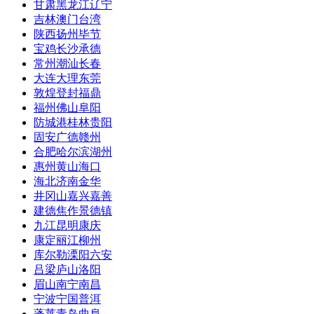
甘肃
黑龙江
辽宁
吉林
澳门
台湾
陕西
扬州
毕节
宝鸡
长沙
承德
常州
潮汕
长春
大连
大理
东莞
敦煌
登封
福鼎
福州
佛山
阜阳
防城港
桂林
贵阳
固安
广德
赣州
合肥
哈尔滨
湖州
惠州
黄山
海口
海北
济南
金华
井冈山
嘉兴
嘉善
建德
焦作
景德镇
九江
昆明
康庆
康定
丽江
柳州
库尔勒
溧阳
六安
吕梁
庐山
洛阳
眉山
南宁
南昌
宁波
宁国
普洱
蓬莱
青岛
曲阜