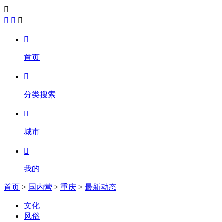





首页

分类搜索

城市

我的
首页
>
国内营
>
重庆
>
最新动态
文化
风俗