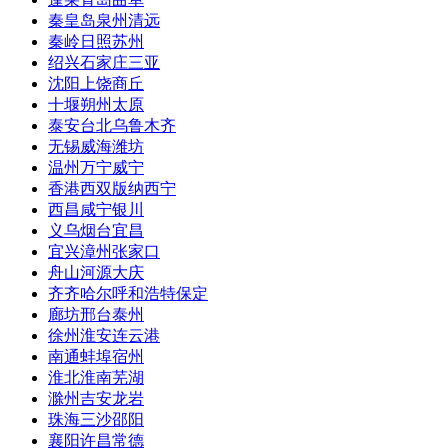
秦皇岛
泉州
清远
秦岭
日照
苏州
绍兴
石家庄
三亚
沈阳
上饶
商丘
十堰
朔州
太原
泰安
台北
乌鲁木齐
无锡
威海
潍坊
温州
万宁
威宁
香港
西双版纳
西宁
西昌
咸宁
银川
义乌
烟台
宜昌
宜兴
漳州
张家口
舟山
河源
大庆
齐齐哈尔
呼和浩特
保定
廊坊
邢台
泰州
徐州
淮安
连云港
南通
蚌埠
宿州
淮北
淮南
芜湖
滁州
吉安
龙岩
珠海
三沙
邵阳
襄阳
许昌
常德