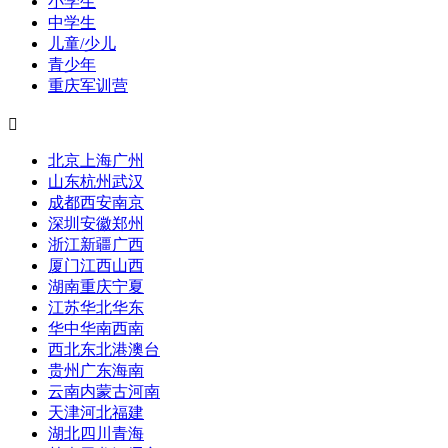
小学生
中学生
儿童/少儿
青少年
重庆军训营

北京
上海
广州
山东
杭州
武汉
成都
西安
南京
深圳
安徽
郑州
浙江
新疆
广西
厦门
江西
山西
湖南
重庆
宁夏
江苏
华北
华东
华中
华南
西南
西北
东北
港澳台
贵州
广东
海南
云南
内蒙古
河南
天津
河北
福建
湖北
四川
青海