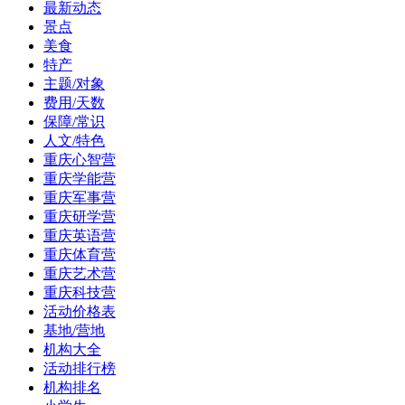
最新动态
景点
美食
特产
主题/对象
费用/天数
保障/常识
人文/特色
重庆心智营
重庆学能营
重庆军事营
重庆研学营
重庆英语营
重庆体育营
重庆艺术营
重庆科技营
活动价格表
基地/营地
机构大全
活动排行榜
机构排名