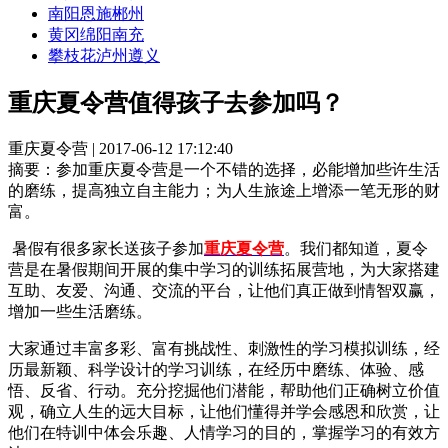
南阳
恩施
郴州
黄冈
绵阳
南充
攀枝花
泸州
遵义
重庆夏令营值得孩子去参加吗？
重庆夏令营 | 2017-06-12 17:12:40
摘要：
参加重庆夏令营是一个不错的选择，必能增加些许生活
的磨练，提高独立自主能力；为人生旅途上增添一笔无形的财
富。
暑假有很多家长送孩子参加
重庆夏令营
。我们都知道，夏令
营是在暑假期间开展的集中学习的训练拓展营地，为大家搭建
互助、友爱、沟通、交流的平台，让他们真正做到情智双赢，
增加一些生活磨练。
大家通过丰富多彩、富有挑战性、刺激性的学习模拟训练，经
历最新颖、科学设计的学习训练，在经历中磨练、体验、感
悟、反省、行动。充分挖掘他们潜能，帮助他们正确树立价值
观，确立人生的远大目标，让他们懂得并学会感恩和欣赏，让
他们在特训中体会乐趣、人情学习的目的，掌握学习的有效方