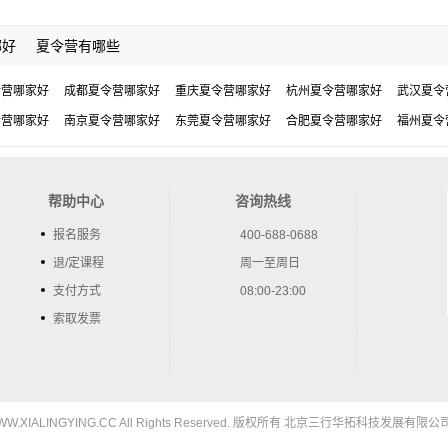
哪好
夏令营有哪些
令营哪家好
成都夏令营哪家好
重庆夏令营哪家好
杭州夏令营哪家好
武汉夏令
令营哪家好
南京夏令营哪家好
东莞夏令营哪家好
合肥夏令营哪家好
福州夏令
帮助中心
咨询热线
报名服务
400-688-0688
退/定课程
周一至周日
支付方式
08:00-23:00
索取发票
5 WWW.XIALINGYING.CC All Rights Reserved. 版权所有 北京三行华拓科技发展有限公司