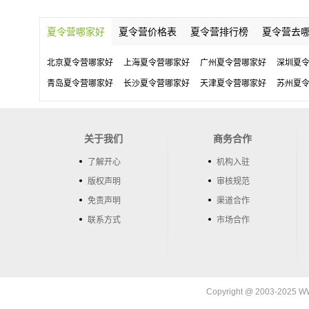
夏令营哪家好
夏令营价格表
夏令营排行榜
夏令营去
北京夏令营哪家好
上海夏令营哪家好
广州夏令营哪家好
深圳夏
青岛夏令营哪家好
长沙夏令营哪家好
天津夏令营哪家好
苏州夏
关于我们
商务合作
了解开心
机构入驻
版权声明
审核规范
免责声明
渠道合作
联系方式
市场合作
Copyright @ 2003-202