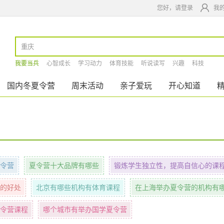
您好，请登录
我
我要当兵
心智成长
学习动力
体育技能
听说读写
兴趣
科技
国内冬夏令营
周末活动
亲子爱玩
开心知道
令营
夏令营十大品牌有哪些
锻炼学生独立性，提高自信心的课
的好处
北京有哪些机构有体育课程
在上海举办夏令营的机构有
令营课程
哪个城市有举办国学夏令营