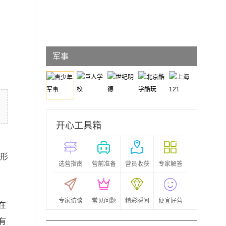
青少年
军事
开心工具箱
形
选营指南
营前准备
营员收获
专家解答
专家访谈
常见问题
精彩瞬间
便宜好营
在
有