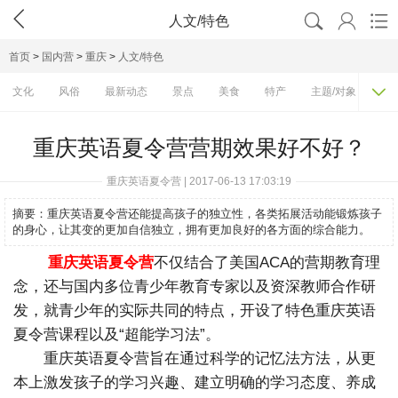




人文/特色
首页
>
国内营
>
重庆
>
人文/特色

文化
风俗
最新动态
景点
美食
特产
主题/对象
费
重庆英语夏令营营期效果好不好？
重庆英语夏令营 | 2017-06-13 17:03:19
摘要：
重庆英语夏令营还能提高孩子的独立性，各类拓展活动能锻炼孩子
的身心，让其变的更加自信独立，拥有更加良好的各方面的综合能力。
重庆英语夏令营
不仅结合了美国ACA的营期教育理
念，还与国内多位青少年教育专家以及资深教师合作研
发，就青少年的实际共同的特点，开设了特色重庆英语
夏令营课程以及“超能学习法”。
重庆英语夏令营旨在通过科学的记忆法方法，从更
本上激发孩子的学习兴趣、建立明确的学习态度、养成