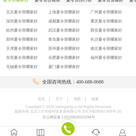
夏令营哪家好
夏令营价格表
夏令营排行榜
夏令营去哪好
夏
北京夏令营哪家好
上海夏令营哪家好
广州夏令营哪家好
深圳夏令营哪家好
成都夏令营哪家好
重庆夏令营哪家好
杭州夏令营哪家好
武汉夏令营哪家好
西安夏令营哪家好
郑州夏令营哪家好
青岛夏令营哪家好
长沙夏令营哪家好
天津夏令营哪家好
苏州夏令营哪家好
南京夏令营哪家好
东莞夏令营哪家好
合肥夏令营哪家好
福州夏令营哪家好
无锡夏令营哪家好
厦门夏令营哪家好

全国咨询热线：400-688-0688
首页
关于
地图
搜索
Copyright ©
2026
xialingying.cc All Rights Reserved
版权所有 北京三行华拓科技发展有限公司
京ICP备09067369号-20
京公网安备 11010802023294号



