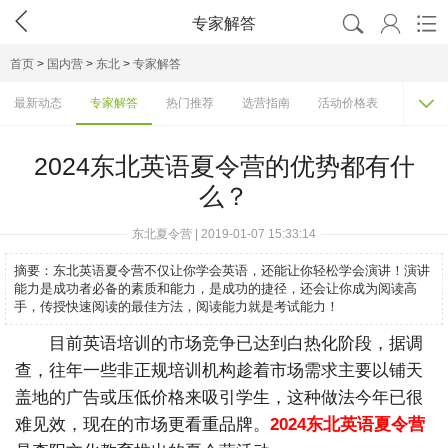




专家解答
首页
>
国内营
>
东北
>
专家解答

最新动态
专家解答
热门推荐
选营指南
活动价格表
基地/营
2024东北英语夏令营的优势都有什
么？
东北夏令营 | 2019-01-07 15:33:14
摘要：
东北英语夏令营不仅让你学会英语，还能让你轻松学会演讲！演讲
能力是成功者必备的素质和能力，是成功的捷径，还会让你成为阅读高
手，传授快速阅读的最佳方法，阅读能力就是考试能力！
目前英语培训的市场竞争已达到白热化阶段，据调
查，往年一些非正规培训机构趁着市场需求主要以铺天
盖地的广告或压低价格来吸引学生，这种做法今年已很
难见效，现在的市场更看重品牌。
2024东北英语夏令营